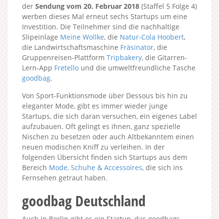
der
Sendung vom 20. Februar 2018
(Staffel 5 Folge 4)
werben dieses Mal erneut sechs Startups um eine
Investition. Die Teilnehmer sind die nachhaltige
Slipeinlage
Meine Wollke
, die
Natur-Cola Hoobert
,
die Landwirtschaftsmaschine
Fräsinator
, die
Gruppenreisen-Plattform
Tripbakery
, die Gitarren-
Lern-App
Fretello
und die umweltfreundliche Tasche
goodbag
.
Von Sport-Funktionsmode über Dessous bis hin zu
eleganter Mode, gibt es immer wieder junge
Startups, die sich daran versuchen, ein eigenes Label
aufzubauen. Oft gelingt es ihnen, ganz spezielle
Nischen zu besetzen oder auch Altbekanntem einen
neuen modischen Kniff zu verleihen. In der
folgenden Übersicht finden sich Startups aus dem
Bereich
Mode, Schuhe & Accessoires
, die sich ins
Fernsehen getraut haben.
goodbag Deutschland
Auch in Berlin gibt es ein Startup, das goodbags