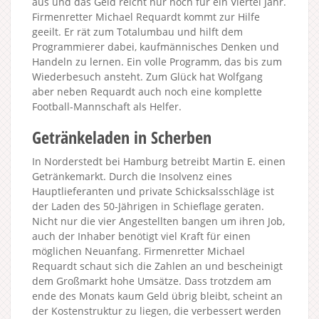
aus und das Geld reicht nur noch für ein Viertel Jahr.
Firmenretter Michael Requardt kommt zur Hilfe
geeilt. Er rät zum Totalumbau und hilft dem
Programmierer dabei, kaufmännisches Denken und
Handeln zu lernen. Ein volle Programm, das bis zum
Wiederbesuch ansteht. Zum Glück hat Wolfgang
aber neben Requardt auch noch eine komplette
Football-Mannschaft als Helfer.
Getränkeladen in Scherben
In Norderstedt bei Hamburg betreibt Martin E. einen
Getränkemarkt. Durch die Insolvenz eines
Hauptlieferanten und private Schicksalsschläge ist
der Laden des 50-Jährigen in Schieflage geraten.
Nicht nur die vier Angestellten bangen um ihren Job,
auch der Inhaber benötigt viel Kraft für einen
möglichen Neuanfang. Firmenretter Michael
Requardt schaut sich die Zahlen an und bescheinigt
dem Großmarkt hohe Umsätze. Dass trotzdem am
ende des Monats kaum Geld übrig bleibt, scheint an
der Kostenstruktur zu liegen, die verbessert werden