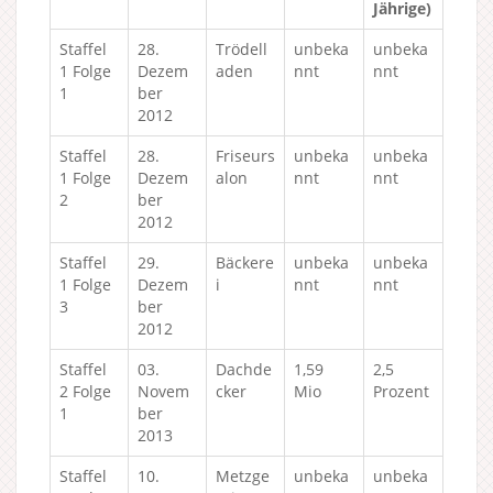
Jährige)
Staffel
28.
Trödell
unbeka
unbeka
1 Folge
Dezem
aden
nnt
nnt
1
ber
2012
Staffel
28.
Friseurs
unbeka
unbeka
1 Folge
Dezem
alon
nnt
nnt
2
ber
2012
Staffel
29.
Bäckere
unbeka
unbeka
1 Folge
Dezem
i
nnt
nnt
3
ber
2012
Staffel
03.
Dachde
1,59
2,5
2 Folge
Novem
cker
Mio
Prozent
1
ber
2013
Staffel
10.
Metzge
unbeka
unbeka