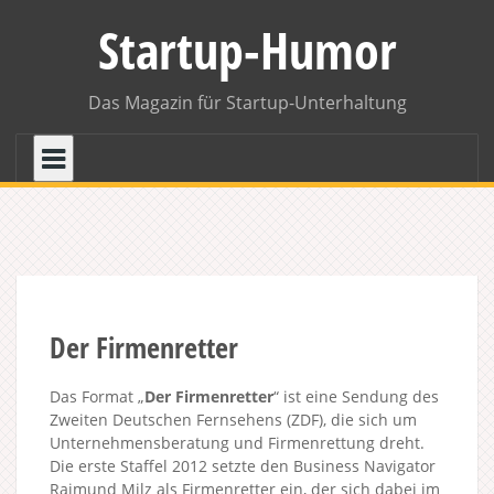
Skip
Startup-Humor
to
content
Das Magazin für Startup-Unterhaltung
Der Firmenretter
Das Format „
Der Firmenretter
“ ist eine Sendung des
Zweiten Deutschen Fernsehens (ZDF), die sich um
Unternehmensberatung und Firmenrettung dreht.
Die erste Staffel 2012 setzte den Business Navigator
Raimund Milz als Firmenretter ein, der sich dabei im