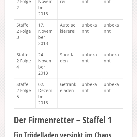
2 Folge
Novem
rei
nnt
nnt
2
ber
2013
Staffel
17.
Autolac
unbeka
unbeka
2 Folge
Novem
kiererei
nnt
nnt
3
ber
2013
Staffel
24.
Sportla
unbeka
unbeka
2 Folge
Novem
den
nnt
nnt
4
ber
2013
Staffel
02.
Getränk
unbeka
unbeka
2 Folge
Dezem
eladen
nnt
nnt
5
ber
2013
Der Firmenretter – Staffel 1
Ein Trödelladen versinkt im Chaos