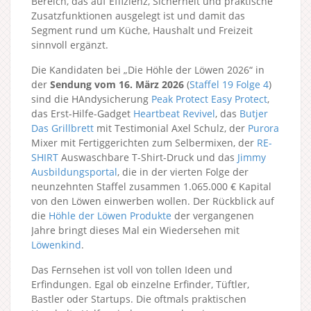
Bereich, das auf Effizienz, Sicherheit und praktische
Zusatzfunktionen ausgelegt ist und damit das
Segment rund um Küche, Haushalt und Freizeit
sinnvoll ergänzt.
Die Kandidaten bei „Die Höhle der Löwen 2026“ in
der
Sendung vom 16. März 2026
(
Staffel 19
Folge 4
)
sind die HAndysicherung
Peak Protect Easy Protect
,
das Erst-Hilfe-Gadget
Heartbeat Revivel
, das
Butjer
Das Grillbrett
mit Testimonial Axel Schulz, der
Purora
Mixer mit Fertiggerichten zum Selbermixen, der
RE-
SHIRT
Auswaschbare T-Shirt-Druck und das
Jimmy
Ausbildungsportal
, die in der vierten Folge der
neunzehnten Staffel zusammen 1.065.000 € Kapital
von den Löwen einwerben wollen. Der Rückblick auf
die
Höhle der Löwen Produkte
der vergangenen
Jahre bringt dieses Mal ein Wiedersehen mit
Löwenkind
.
Das Fernsehen ist voll von tollen Ideen und
Erfindungen. Egal ob einzelne Erfinder, Tüftler,
Bastler oder Startups. Die oftmals praktischen