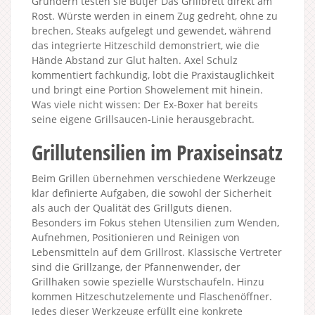
Gründern testen sie Butjer Das Grillbrett direkt am
Rost. Würste werden in einem Zug gedreht, ohne zu
brechen, Steaks aufgelegt und gewendet, während
das integrierte Hitzeschild demonstriert, wie die
Hände Abstand zur Glut halten. Axel Schulz
kommentiert fachkundig, lobt die Praxistauglichkeit
und bringt eine Portion Showelement mit hinein.
Was viele nicht wissen: Der Ex-Boxer hat bereits
seine eigene Grillsaucen-Linie herausgebracht.
Grillutensilien im Praxiseinsatz
Beim Grillen übernehmen verschiedene Werkzeuge
klar definierte Aufgaben, die sowohl der Sicherheit
als auch der Qualität des Grillguts dienen.
Besonders im Fokus stehen Utensilien zum Wenden,
Aufnehmen, Positionieren und Reinigen von
Lebensmitteln auf dem Grillrost. Klassische Vertreter
sind die Grillzange, der Pfannenwender, der
Grillhaken sowie spezielle Wurstschaufeln. Hinzu
kommen Hitzeschutzelemente und Flaschenöffner.
Jedes dieser Werkzeuge erfüllt eine konkrete