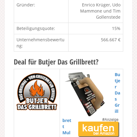
Gründer:
Enrico Krüger, Udo
Mammone und Tim
Gollenstede
Beteiligungsquote:
15%
Unternehmensbewertu
566.667 €
ng:
Deal für Butjer Das Grillbrett?
Bu
tje
r
Da
s
Gr
ill
bret
t
Mul