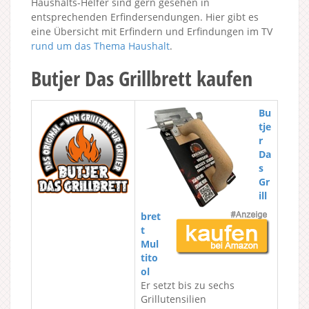
Haushalts-Helfer sind gern gesehen in
entsprechenden Erfindersendungen. Hier gibt es
eine Übersicht mit Erfindern und Erfindungen im TV
rund um das Thema Haushalt
.
Butjer Das Grillbrett kaufen
Bu
tje
r
Da
s
Gr
ill
bret
t
Mul
tito
ol
Er setzt bis zu sechs
Grillutensilien