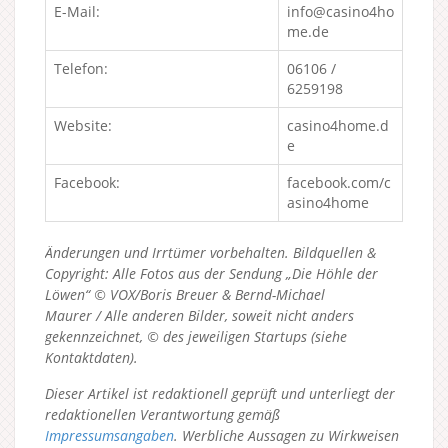
E-Mail:
info@casino4ho
me.de
Telefon:
06106 /
6259198
Website:
casino4home.d
e
Facebook:
facebook.com/c
asino4home
Änderungen und Irrtümer vorbehalten. Bildquellen &
Copyright: Alle Fotos aus der Sendung „Die Höhle der
Löwen“ © VOX/Boris Breuer & Bernd-Michael
Maurer / Alle anderen Bilder, soweit nicht anders
gekennzeichnet, © des jeweiligen Startups (siehe
Kontaktdaten).
Dieser Artikel ist redaktionell geprüft und unterliegt der
redaktionellen Verantwortung gemäß
Impressumsangaben
. Werbliche Aussagen zu Wirkweisen