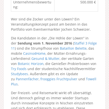
Unternehmensbewertu
500.000 €
ng:
Wer sind die Zocker unter den Löwen? Ein
Veranstaltungskonzept passt am besten in das
Portfolio vom Eventvermarkter Jochen Schweizer.
Die Kandidaten in der „Die Höhle der Löwen“ in
der
Sendung vom 1. November 2016
(
Staffel 3
Folge
11
) sind die Strumpfhose von
Bataillon Belette
, das
mobile
Casino4Home
, der Mütter-Ernährungs-
Lieferdienst
Gesund & Mutter
, der vertikale Garten
von
Botanic Horizon
, die Genießer-Probierboxen von
Try Foods
und der studentische Nachhilfevermittler
Studybees
. Außerdem gibt es ein Update
zu
Pannenfächer
,
frooggies Fruchtpulver
und
Towell
Plus
.
Der Freizeit- und Reisemarkt wirkt oft übersättigt.
Und dennoch gelingt es immer wieder Startups
durch innovative Konzepte in Nischen einzutreten
und sich dort erfolgreich zu etablieren. Diese