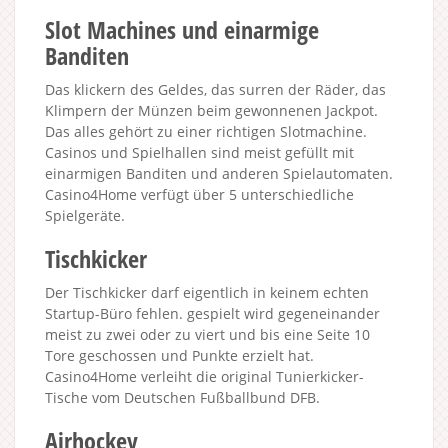
Slot Machines und einarmige
Banditen
Das klickern des Geldes, das surren der Räder, das
Klimpern der Münzen beim gewonnenen Jackpot.
Das alles gehört zu einer richtigen Slotmachine.
Casinos und Spielhallen sind meist gefüllt mit
einarmigen Banditen und anderen Spielautomaten.
Casino4Home verfügt über 5 unterschiedliche
Spielgeräte.
Tischkicker
Der Tischkicker darf eigentlich in keinem echten
Startup-Büro fehlen. gespielt wird gegeneinander
meist zu zwei oder zu viert und bis eine Seite 10
Tore geschossen und Punkte erzielt hat.
Casino4Home verleiht die original Tunierkicker-
Tische vom Deutschen Fußballbund DFB.
Airhockey