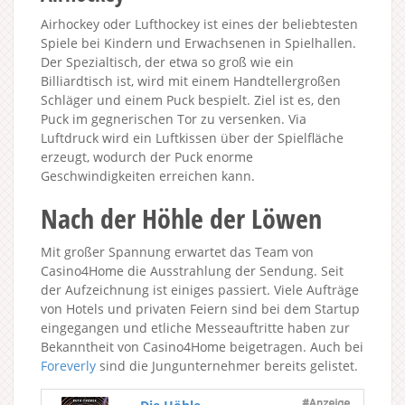
Airhockey oder Lufthockey ist eines der beliebtesten
Spiele bei Kindern und Erwachsenen in Spielhallen.
Der Spezialtisch, der etwa so groß wie ein
Billiardtisch ist, wird mit einem Handtellergroßen
Schläger und einem Puck bespielt. Ziel ist es, den
Puck im gegnerischen Tor zu versenken. Via
Luftdruck wird ein Luftkissen über der Spielfläche
erzeugt, wodurch der Puck enorme
Geschwindigkeiten erreichen kann.
Nach der Höhle der Löwen
Mit großer Spannung erwartet das Team von
Casino4Home die Ausstrahlung der Sendung. Seit
der Aufzeichnung ist einiges passiert. Viele Aufträge
von Hotels und privaten Feiern sind bei dem Startup
eingegangen und etliche Messeauftritte haben zur
Bekanntheit von Casino4Home beigetragen. Auch bei
Foreverly
sind die Jungunternehmer bereits gelistet.