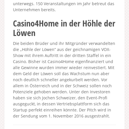
unterwegs. 150 Veranstaltungen im Jahr betreut das
Unternehmen bereits.
Casino4Home in der Höhle der
Löwen
Die beiden Brüder und ihr Mitgründer verwandelten
die „Höhle der Löwen“ aus der geichnamigen VOX-
Show mit ihrem Auftritt in der dritten Staffel in ein
Casino. Bisher ist Casino4Home eigenfinanziert und
alle Gewinne wurden immer wieder reinvestiert. Mit
dem Geld der Löwen soll das Wachstum nun aber
noch deutlich schneller angekurbelt werden. Vor
allem in Österreich und in der Schweiz sollen noch
Potenziele gehoben werden. Unter den Investoren
haben sie sich Jochen Schweizer, den Event-Profi
ausgeguckt, in dessen Vertriebsplattform sich das
Startup perfekt einreihen könnte. Der Pitch wird in
der Sendung vom 1. November 2016 ausgestrahlt.