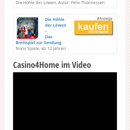
Die Höhle der Löwen, Autor: Felix Thönnessen
Die Höhle
der Löwen
–
Das
Brettspiel zur Sendung
Noris Spiele, ab 12 Jahren
Casino4Home im Video