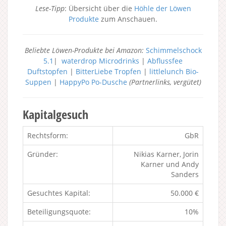
Lese-Tipp
: Übersicht über die
Höhle der Löwen
Produkte
zum Anschauen.
Beliebte Löwen-Produkte bei Amazon:
Schimmelschock
5.1
|
waterdrop Microdrinks
|
Abflussfee
Duftstopfen
|
BitterLiebe Tropfen
|
littlelunch Bio-
Suppen
|
HappyPo Po-Dusche
(Partnerlinks, vergütet)
Kapitalgesuch
Rechtsform:
GbR
Gründer:
Nikias Karner, Jorin
Karner und Andy
Sanders
Gesuchtes Kapital:
50.000 €
Beteiligungsquote:
10%