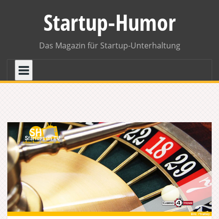
Skip
Startup-Humor
to
content
Das Magazin für Startup-Unterhaltung