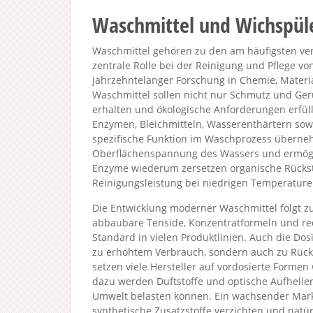
Waschmittel und Wichspül
Waschmittel gehören zu den am häufigsten ve
zentrale Rolle bei der Reinigung und Pflege vo
jahrzehntelanger Forschung in Chemie, Mater
Waschmittel sollen nicht nur Schmutz und Ger
erhalten und ökologische Anforderungen erfüll
Enzymen, Bleichmitteln, Wasserenthärtern sowie
spezifische Funktion im Waschprozess überneh
Oberflächenspannung des Wassers und ermöglic
Enzyme wiederum zersetzen organische Rückstä
Reinigungsleistung bei niedrigen Temperature
Die Entwicklung moderner Waschmittel folgt z
abbaubare Tenside, Konzentratformeln und r
Standard in vielen Produktlinien. Auch die Dos
zu erhöhtem Verbrauch, sondern auch zu Rüc
setzen viele Hersteller auf vordosierte Formen
dazu werden Duftstoffe und optische Aufheller 
Umwelt belasten können. Ein wachsender Markta
synthetische Zusatzstoffe verzichten und natür