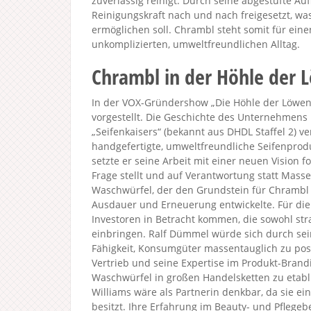
zuverlässig reinigt. Durch seine abgestufte 
Reinigungskraft nach und nach freigesetzt, w
ermöglichen soll. Chrambl steht somit für ei
unkomplizierten, umweltfreundlichen Alltag.
Chrambl in der Höhle der 
In der VOX-Gründershow „Die Höhle der Löwen 
vorgestellt. Die Geschichte des Unternehmens 
„Seifenkaisers“ (bekannt aus DHDL Staffel 2) 
handgefertigte, umweltfreundliche Seifenpro
setzte er seine Arbeit mit einer neuen Vision f
Frage stellt und auf Verantwortung statt Mass
Waschwürfel, der den Grundstein für Chrambl
Ausdauer und Erneuerung entwickelte. Für di
Investoren in Betracht kommen, die sowohl st
einbringen. Ralf Dümmel würde sich durch sei
Fähigkeit, Konsumgüter massentauglich zu pos
Vertrieb und seine Expertise im Produkt-Bran
Waschwürfel in großen Handelsketten zu etabl
Williams wäre als Partnerin denkbar, da sie e
besitzt. Ihre Erfahrung im Beauty- und Pflegeb