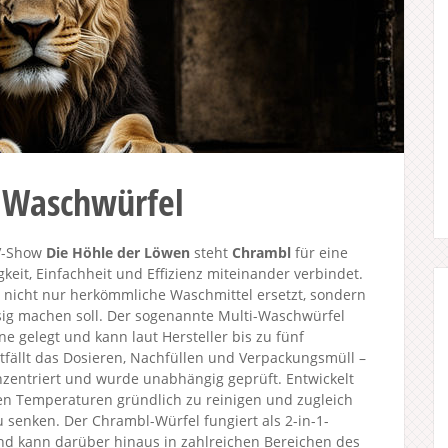
 Waschwürfel
TV-Show
Die Höhle der Löwen
steht
Chrambl
für eine
eit, Einfachheit und Effizienz miteinander verbindet.
r nicht nur herkömmliche Waschmittel ersetzt, sondern
sig machen soll. Der sogenannte Multi-Waschwürfel
e gelegt und kann laut Hersteller bis zu fünf
ällt das Dosieren, Nachfüllen und Verpackungsmüll –
nzentriert und wurde unabhängig geprüft. Entwickelt
n Temperaturen gründlich zu reinigen und zugleich
senken. Der Chrambl-Würfel fungiert als 2-in-1-
und kann darüber hinaus in zahlreichen Bereichen des