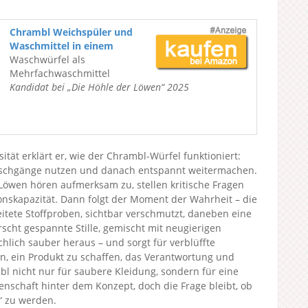
Chrambl Weichspüler und
Waschmittel in einem
Waschwürfel als
Mehrfachwaschmittel
Kandidat bei „Die Höhle der Löwen“ 2025
ität erklärt er, wie der Chrambl-Würfel funktioniert:
 Waschgänge nutzen und danach entspannt weitermachen.
 Löwen hören aufmerksam zu, stellen kritische Fragen
ionskapazität. Dann folgt der Moment der Wahrheit – die
itete Stoffproben, sichtbar verschmutzt, daneben eine
cht gespannte Stille, gemischt mit neugierigen
hlich sauber heraus – und sorgt für verblüffte
on, ein Produkt zu schaffen, das Verantwortung und
mbl nicht nur für saubere Kleidung, sondern für eine
nschaft hinter dem Konzept, doch die Frage bleibt, ob
s“ zu werden.