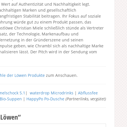
 Wert auf Authentizität und Nachhaltigkeit legt.
achhaltigen Marken und gesellschaftlich
fristigen Stabilität beitragen. Ihr Fokus auf soziale
hrung würde gut zu einem Produkt passen, das
stlöwe Christian Miele schließlich stünde als Vertreter
satz, der Technologie, Markenaufbau und
Vernetzung in der Gründerszene und seinen
mpulse geben, wie Chrambl sich als nachhaltige Marke
onalisieren lässt. Der Pitch wird in der Sendung vom
hle der Löwen Produkte
zum Anschauen.
elschock 5.1
|
waterdrop Microdrinks
|
Abflussfee
h Bio-Suppen
|
HappyPo Po-Dusche
(Partnerlinks, vergütet)
r Löwen“