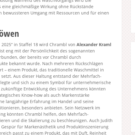
Auflösung während des Waschvorgangs wird die
as eine gleichmäßige Wirkung ohne Rückstände
nen bewussteren Umgang mit Ressourcen und für einen
Löwen
2025“ in Staffel 18 wird Chrambl von
Alexander Kraml
ist eng mit der Persönlichkeit des sogenannten
verbunden, der bereits vor Chrambl durch
dukte bekannt wurde. Nach mehreren Rückschlägen
ort – einem Produkt, das traditionelle Waschmittel in
e setzt. Aus dieser Haltung entstand der Mehrfach-
 legte und sich zu einem Symbol für unternehmerische
e zukünftige Entwicklung des Unternehmens könnten
rategisches Know-how als auch Markenstärke
ne langjährige Erfahrung im Handel und seine
itionieren, besonders anbieten. Sein Netzwerk im
ding könnten Chrambl helfen, den Mehrfach-
ieren und die Skalierung zu beschleunigen. Auch Judith
in Gespür für Markenästhetik und Produktinszenierung
ereich passt zu einem Produkt, das mit Duft, Reinheit