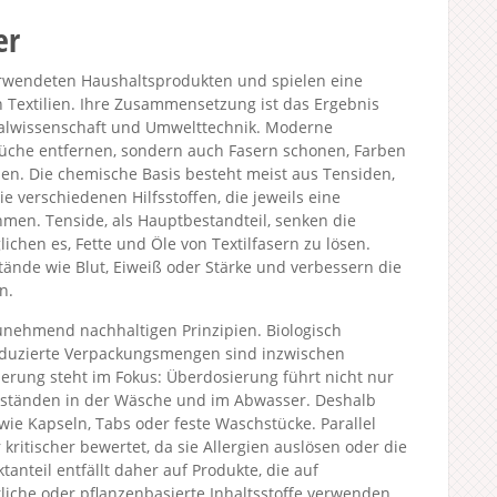
er
rwendeten Haushaltsprodukten und spielen eine
n Textilien. Ihre Zusammensetzung ist das Ergebnis
ialwissenschaft und Umwelttechnik. Moderne
üche entfernen, sondern auch Fasern schonen, Farben
en. Die chemische Basis besteht meist aus Tensiden,
 verschiedenen Hilfsstoffen, die jeweils eine
men. Tenside, als Hauptbestandteil, senken die
hen es, Fette und Öle von Textilfasern zu lösen.
nde wie Blut, Eiweiß oder Stärke und verbessern die
n.
unehmend nachhaltigen Prinzipien. Biologisch
eduzierte Verpackungsmengen sind inzwischen
ierung steht im Fokus: Überdosierung führt nicht nur
kständen in der Wäsche und im Abwasser. Deshalb
 wie Kapseln, Tabs oder feste Waschstücke. Parallel
kritischer bewertet, da sie Allergien auslösen oder die
nteil entfällt daher auf Produkte, die auf
liche oder pflanzenbasierte Inhaltsstoffe verwenden.