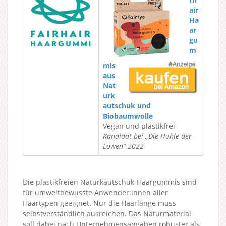
air
Ha
ar
gu
m
mis
aus
Nat
urk
autschuk und
Biobaumwolle
Vegan und plastikfrei
Kandidat bei „Die Höhle der
Löwen“ 2022
Die plastikfreien Naturkautschuk-Haargummis sind
für umweltbewusste Anwender:innen aller
Haartypen geeignet. Nur die Haarlänge muss
selbstverständlich ausreichen. Das Naturmaterial
soll dabei nach Unternehmensangaben robuster als