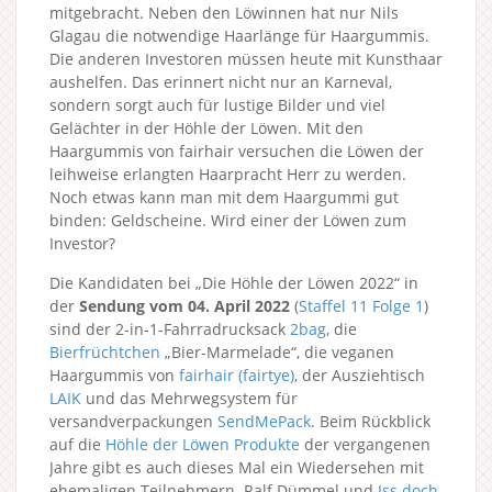
mitgebracht. Neben den Löwinnen hat nur Nils
Glagau die notwendige Haarlänge für Haargummis.
Die anderen Investoren müssen heute mit Kunsthaar
aushelfen. Das erinnert nicht nur an Karneval,
sondern sorgt auch für lustige Bilder und viel
Gelächter in der Höhle der Löwen. Mit den
Haargummis von fairhair versuchen die Löwen der
leihweise erlangten Haarpracht Herr zu werden.
Noch etwas kann man mit dem Haargummi gut
binden: Geldscheine. Wird einer der Löwen zum
Investor?
Die Kandidaten bei „Die Höhle der Löwen 2022“ in
der
Sendung vom 04. April 2022
(
Staffel 11
Folge 1
)
sind der 2-in-1-Fahrradrucksack
2bag
, die
Bierfrüchtchen
„Bier-Marmelade“, die veganen
Haargummis von
fairhair (fairtye)
, der Ausziehtisch
LAIK
und das Mehrwegsystem für
versandverpackungen
SendMePack
. Beim Rückblick
auf die
Höhle der Löwen Produkte
der vergangenen
Jahre gibt es auch dieses Mal ein Wiedersehen mit
ehemaligen Teilnehmern. Ralf Dümmel und
Iss doch