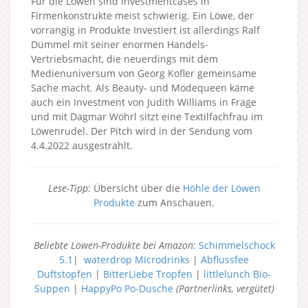
Für die Löwen sind Investmentcases in
Firmenkonstrukte meist schwierig. Ein Löwe, der
vorrangig in Produkte Investiert ist allerdings Ralf
Dümmel mit seiner enormen Handels-
Vertriebsmacht, die neuerdings mit dem
Medienuniversum von Georg Kofler gemeinsame
Sache macht. Als Beauty- und Modequeen käme
auch ein Investment von Judith Williams in Frage
und mit Dagmar Wöhrl sitzt eine Textilfachfrau im
Löwenrudel. Der Pitch wird in der Sendung vom
4.4.2022 ausgestrahlt.
Lese-Tipp
: Übersicht über die
Höhle der Löwen
Produkte
zum Anschauen.
Beliebte Löwen-Produkte bei Amazon:
Schimmelschock
5.1
|
waterdrop Microdrinks
|
Abflussfee
Duftstopfen
|
BitterLiebe Tropfen
|
littlelunch Bio-
Suppen
|
HappyPo Po-Dusche
(Partnerlinks, vergütet)