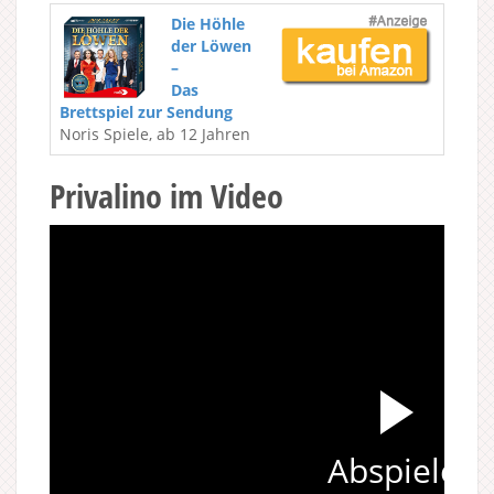
Die Höhle
der Löwen
–
Das
Brettspiel zur Sendung
Noris Spiele, ab 12 Jahren
Privalino im Video
Abspielen