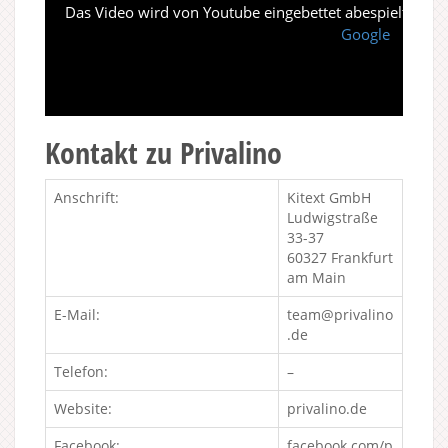
Das Video wird von Youtube eingebettet abespielt. Es gi
Google
Kontakt zu Privalino
Anschrift:
Kitext GmbH
Ludwigstraße
33-37
60327 Frankfurt
am Main
E-Mail:
team@privalino
.de
Telefon:
–
Website:
privalino.de
Facebook:
facebook.com/p