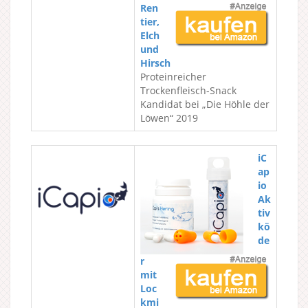
Ren
tier,
Elch
und
Hirsch
Proteinreicher
Trockenfleisch-Snack
Kandidat bei „Die Höhle der
Löwen“ 2019
iC
ap
io
Ak
tiv
kö
de
r
mit
Loc
kmi