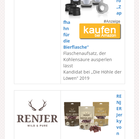
ro
„Z
ap
fha
hn
für
die
Bierflasche“
Flaschenaufsatz, der
Kohlensäure ausperlen
lässt
Kandidat bei „Die Höhle der
Löwen“ 2019
RE
NJ
ER
Jer
ky
vo
n