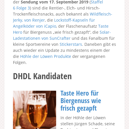
der
Sendung vom 17. September 2019
(
Staffel
6
Folge 3
) sind die Rentier-, Elch- und Hirsch-
Trockenfleischsnacks, auch bekannt als
Wildfleisch-
Jerky, von Renjer
, die
Lockstoff-Kapseln für
Angelköder von iCapio
, der Flaschenaufsatz
Taste
Hero
für Biergenuss „wie frisch gezapft“, die
Solar-
Ladestationen von SunCrafter
und das Fanalbum für
kleine Sportvereine von
Stickerstars
. Daneben gibt es
auch wieder ein Update zu mindestens einem der
die
Höhle der Löwen Produkte
der vergangenen
Folgen.
DHDL Kandidaten
Taste Hero für
Biergenuss wie
frisch gezapft
In der Höhle der Löwen
stellen Jürgen Schade, seine