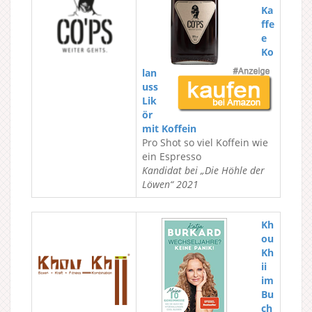
Ka
ffe
e
Ko
lan
uss
Lik
ör
mit Koffein
Pro Shot so viel Koffein wie
ein Espresso
Kandidat bei „Die Höhle der
Löwen“ 2021
Kh
ou
Kh
ii
im
Bu
ch