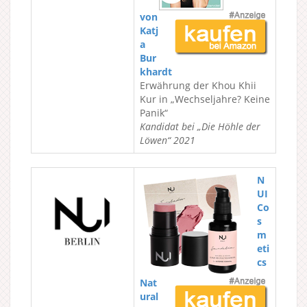
von
Katj
a
Bur
khardt
Erwährung der Khou Khii
Kur in „Wechseljahre? Keine
Panik“
Kandidat bei „Die Höhle der
Löwen“ 2021
N
UI
Co
s
m
eti
cs
Nat
ural