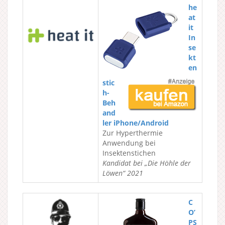
he
at
it
In
se
kt
en
stic
h-
Beh
and
ler iPhone/Android
Zur Hyperthermie
Anwendung bei
Insektenstichen
Kandidat bei „Die Höhle der
Löwen“ 2021
C
O’
PS