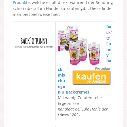
Produkte
, welche es oft direkt während der Sendung
schon überall im Handel zu kaufen gibt. Diese findet
man beispielsweise hier:
Ba
ck’
O’
Fu
nn
y
Ba
ck
mis
chu
nge
n & Backcremes
Mit wenig Zutaten tolle
Ergebnisse
Kandidat bei „Die Höhle der
Löwen“ 2021