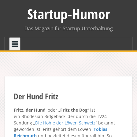
Skip
Startup-Humor
to
content
Das Magazin für Startup-Unterhaltung
Der Hund Fritz
Fritz, der Hund
, oder „
Fritz the Dog
“ ist
ein Rhodesian Ridgeback, der durch die TV24-
Sendung „
Die Höhle der Löwen Schweiz
“ bekannt
geworden ist. Fritz gehört dem Löwen
Tobias
Reichmuth
und begleitet diesen überall hin. So