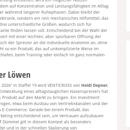
dem auf Konzentration und Leistungsfähigkeit im Alltag
der während längerer Ruhephasen. Dabei bleibt der
ektronik, sondern ein rein mechanisches Hilfsmittel, das
 drei unterschiedliche Größen, wodurch sich für
nte finden lassen soll. Entscheidend bei der Wahl der
ert mit einer leichten, aber spürbaren Öffnung der
 sich der Spreizer an die individuelle Anatomie an, ohne
ht so ein Produkt, das auf unkomplizierte Weise im
Schlafen, beim Training oder einfach im ganz normalen
der Löwen
2026“ in Staffel 19 wird VENTICROSS von
Heidi Depner,
 Entwicklung eines alltagstauglichen Nasenspreizers hat
 Produkt auf den Markt zu bringen. Ein Investment
unigen, etwa beim Ausbau von Vertriebskanälen und der
im E-Commerce. Gerade bei einem Produkt, das
arketing entscheidend sein, um Vertrauen aufzubauen
alf Dümmel gilt in diesem Kontext als besonders
el und in der schnellen Skalierung von