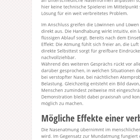
an unterschiedliche Nasenformen anpassen sol
hier keine technische Spielerei im Mittelpunkt 
Lösung für ein weit verbreitetes Problem.
Im Anschluss greifen die Löwinnen und Löwen
direkt aus. Die Handhabung wirkt intuitiv, ein l
flüssigen Ablauf sorgt. Bereits nach dem Einse
Effekt: Die Atmung fühlt sich freier an, die Luf
direkte Selbsttest sorgt für greifbare Eindrü
nachvollziehbar.
Während des weiteren Gesprächs rückt vor alle
darüber gesprochen, in welchen Situationen d
bei verstopfter Nase, bei nächtlichen Atempro
Belastung. Gleichzeitig entsteht ein Bild davon, 
Menschen zumindest zeitweise mit eingeschr
Demonstration bleibt dabei praxisnah und konze
möglich zu machen.
Mögliche Effekte einer ve
Die Nasenatmung übernimmt im menschlichen Kö
wird. Im Gegensatz zur Mundatmung fungiert di