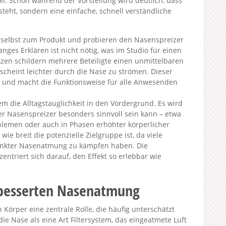
l. Schon während der Vorstellung wird deutlich, dass
steht, sondern eine einfache, schnell verständliche
 selbst zum Produkt und probieren den Nasenspreizer
anges Erklären ist nicht nötig, was im Studio für einen
tzen schildern mehrere Beteiligte einen unmittelbaren
t scheint leichter durch die Nase zu strömen. Dieser
cke und macht die Funktionsweise für alle Anwesenden
m die Alltagstauglichkeit in den Vordergrund. Es wird
er Nasenspreizer besonders sinnvoll sein kann – etwa
blemen oder auch in Phasen erhöhter körperlicher
wie breit die potenzielle Zielgruppe ist, da viele
änkter Nasenatmung zu kämpfen haben. Die
ntriert sich darauf, den Effekt so erlebbar wie
rbesserten Nasenatmung
rper eine zentrale Rolle, die häufig unterschätzt
e Nase als eine Art Filtersystem, das eingeatmete Luft