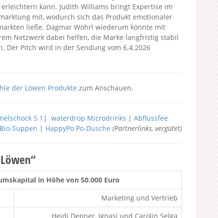
leichtern kann. Judith Williams bringt Expertise im
rmarktung mit, wodurch sich das Produkt emotionaler
rmarkten ließe. Dagmar Wöhrl wiederum könnte mit
m Netzwerk dabei helfen, die Marke langfristig stabil
n. Der Pitch wird in der Sendung vom 6.4.2026
hle der Löwen Produkte
zum Anschauen.
elschock 5.1
|
waterdrop Microdrinks
|
Abflussfee
h Bio-Suppen
|
HappyPo Po-Dusche
(Partnerlinks, vergütet)
r Löwen“
mskapital in Höhe von 50.000 Euro
Marketing und Vertrieb
Heidi Depner, Ignasi und Carolin Selga