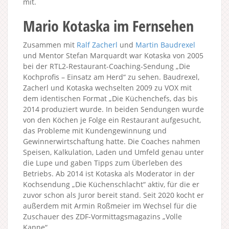
mit.
Mario Kotaska im Fernsehen
Zusammen mit
Ralf Zacherl
und
Martin Baudrexel
und Mentor Stefan Marquardt war Kotaska von 2005
bei der RTL2-Restaurant-Coaching-Sendung „Die
Kochprofis – Einsatz am Herd“ zu sehen. Baudrexel,
Zacherl und Kotaska wechselten 2009 zu VOX mit
dem identischen Format „Die Küchenchefs, das bis
2014 produziert wurde. In beiden Sendungen wurde
von den Köchen je Folge ein Restaurant aufgesucht,
das Probleme mit Kundengewinnung und
Gewinnerwirtschaftung hatte. Die Coaches nahmen
Speisen, Kalkulation, Laden und Umfeld genau unter
die Lupe und gaben Tipps zum Überleben des
Betriebs. Ab 2014 ist Kotaska als Moderator in der
Kochsendung „Die Küchenschlacht“ aktiv, für die er
zuvor schon als Juror bereit stand. Seit 2020 kocht er
außerdem mit Armin Roßmeier im Wechsel für die
Zuschauer des ZDF-Vormittagsmagazins „Volle
Kanne“.