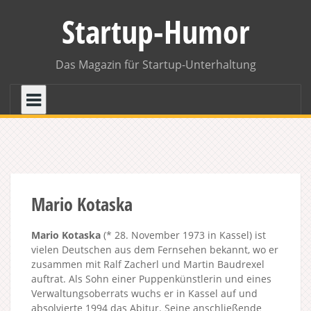
Skip
Startup-Humor
to
content
Das Magazin für Startup-Unterhaltung
Mario Kotaska
Mario Kotaska
(* 28. November 1973 in Kassel) ist
vielen Deutschen aus dem Fernsehen bekannt, wo er
zusammen mit Ralf Zacherl und Martin Baudrexel
auftrat. Als Sohn einer Puppenkünstlerin und eines
Verwaltungsoberrats wuchs er in Kassel auf und
absolvierte 1994 das Abitur. Seine anschließende