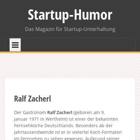
Skip
Startup-Humor
to
content
Das Magazin für Startup-Unterhaltung
Ralf Zacherl
Der Gastronom
Ralf Zacherl
(geboren am 9.
Januar 1971 in Wertheim) ist einer der bekannten
Fernsehköche Deutschlands. Besonders ab der
Jahrtausendwende ist er in vielerlei Koch-Formaten
im Fernsehen zu sehen gewesen. Aufgrund seiner