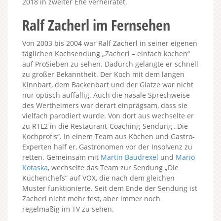
2018 in zweiter Ehe verheiratet.
Ralf Zacherl im Fernsehen
Von 2003 bis 2004 war Ralf Zacherl in seiner eigenen
täglichen Kochsendung „Zacherl – einfach kochen“
auf ProSieben zu sehen. Dadurch gelangte er schnell
zu großer Bekanntheit. Der Koch mit dem langen
Kinnbart, dem Backenbart und der Glatze war nicht
nur optisch auffällig. Auch die nasale Sprechweise
des Wertheimers war derart einprägsam, dass sie
vielfach parodiert wurde. Von dort aus wechselte er
zu RTL2 in die Restaurant-Coaching-Sendung „Die
Kochprofis“. In einem Team aus Köchen und Gastro-
Experten half er, Gastronomen vor der Insolvenz zu
retten. Gemeinsam mit
Martin Baudrexel
und
Mario
Kotaska
, wechselte das Team zur Sendung „Die
Küchenchefs“ auf VOX, die nach dem gleichen
Muster funktionierte. Seit dem Ende der Sendung ist
Zacherl nicht mehr fest, aber immer noch
regelmäßig im TV zu sehen.