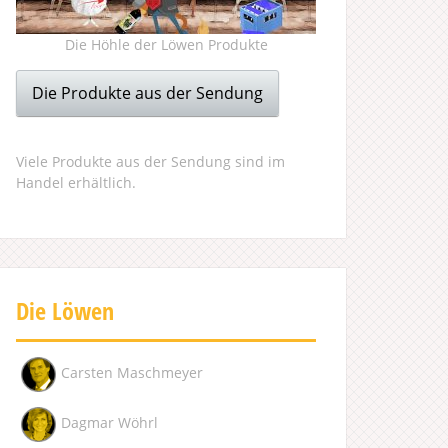
Die Höhle der Löwen Produkte
Die Produkte aus der Sendung
Viele Produkte aus der Sendung sind im
Handel erhältlich.
Die Löwen
Carsten Maschmeyer
Dagmar Wöhrl