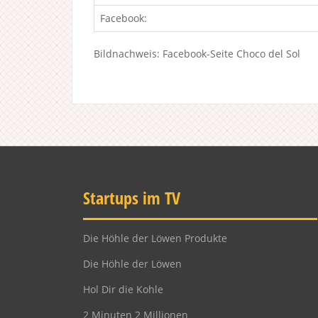
Facebook:
Bildnachweis: Facebook-Seite Choco del Sol
Startups im TV
Die Höhle der Löwen Produkte
Die Höhle der Löwen
Hol Dir die Kohle
2 Minuten 2 Millionen