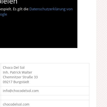
ielen
pielt. Es gilt die
Datenschutzerklärung von
ogle
Choco Del Sol
Inh. Patrick Walter
Chemnitzer Straße 33
09217 Burgstädt
info@chocodelsol.com
chocodelsol.com