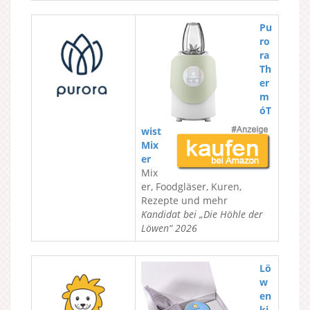
Pu
ro
ra
Th
er
m
óT
wist
Mix
er
Mix
er, Foodgläser, Kuren,
Rezepte und mehr
Kandidat bei „Die Höhle der
Löwen“ 2026
Lö
w
en
ki