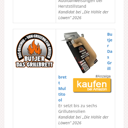
Audioanweisungen bei
Herststillstand
Kandidat bei „Die Höhle der
Löwen“ 2026
Bu
tje
r
Da
s
Gr
ill
bret
t
Mul
tito
ol
Er setzt bis zu sechs
Grillutensilien
Kandidat bei „Die Höhle der
Löwen“ 2026