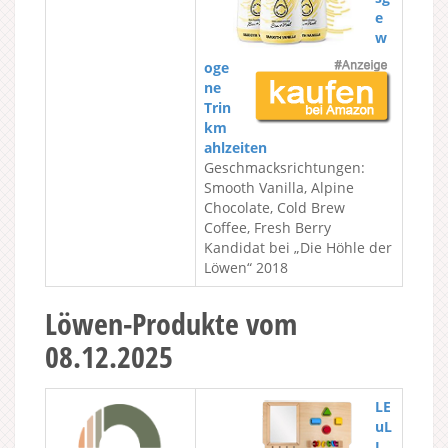
e
w
oge
ne
Trin
km
ahlzeiten
Geschmacksrichtungen:
Smooth Vanilla, Alpine
Chocolate, Cold Brew
Coffee, Fresh Berry
Kandidat bei „Die Höhle der
Löwen“ 2018
Löwen-Produkte vom
08.12.2025
LE
uL
I