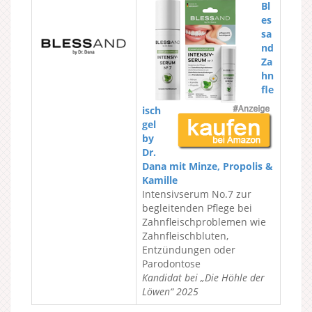
Bl
es
sa
nd
Za
hn
fle
isch
gel
by
Dr.
Dana mit Minze, Propolis &
Kamille
Intensivserum No.7 zur
begleitenden Pflege bei
Zahnfleischproblemen wie
Zahnfleischbluten,
Entzündungen oder
Parodontose
Kandidat bei „Die Höhle der
Löwen“ 2025