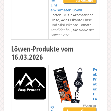
he
Lins
en-Tomaten Bowls
Sorten: Misir Aromatische
Linse, Ades Pikante Linse
und Silsi Pikante Tomate
Kandidat bei „Die Höhle der
Löwen“ 2025
Löwen-Produkte vom
16.03.2026
Pe
ak
Pr
ot
ec
t
Ea
sy