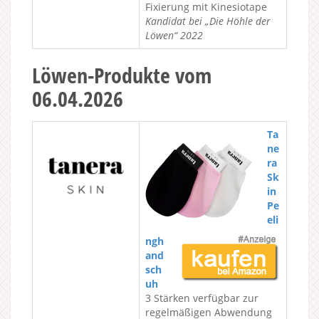
Fixierung mit Kinesiotape
Kandidat bei „Die Höhle der
Löwen“ 2022
Löwen-Produkte vom
06.04.2026
Ta
ne
ra
Sk
in
Pe
eli
ngh
and
sch
uh
3 Stärken verfügbar zur
regelmäßigen Abwendung