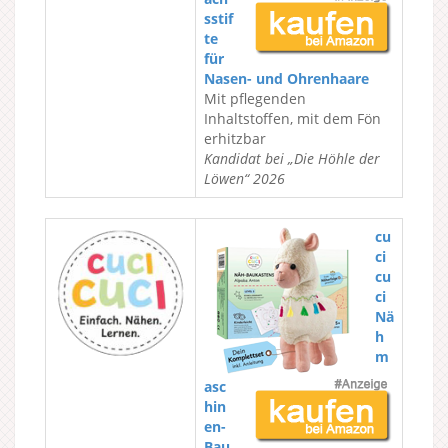
sstif
te
für
Nasen- und Ohrenhaare
Mit pflegenden
Inhaltstoffen, mit dem Fön
erhitzbar
Kandidat bei „Die Höhle der
Löwen“ 2026
cu
ci
cu
ci
Nä
h
m
asc
hin
en-
Bau