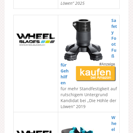
Löwen“ 2025
Sa
fet
y
Fo
ot
Fu
ß
für
Geh
hilf
en
für mehr Standfestigkeit auf
rutschigem Untergrund
Kandidat bei „Die Höhle der
Löwen“ 2019
W
he
el