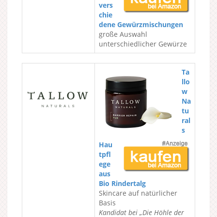
vers
chie
dene Gewürzmischungen
große Auswahl
unterschiedlicher Gewürze
Ta
llo
w
Na
tu
ral
s
Hau
tpfl
ege
aus
Bio Rindertalg
Skincare auf natürlicher
Basis
Kandidat bei „Die Höhle der