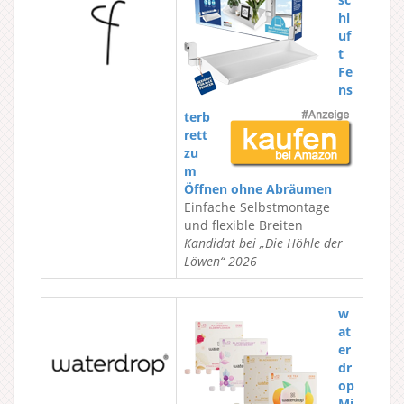
hl
uf
t
Fe
ns
terb
rett
zu
m
Öffnen ohne Abräumen
Einfache Selbstmontage
und flexible Breiten
Kandidat bei „Die Höhle der
Löwen“ 2026
w
at
er
dr
op
Mi