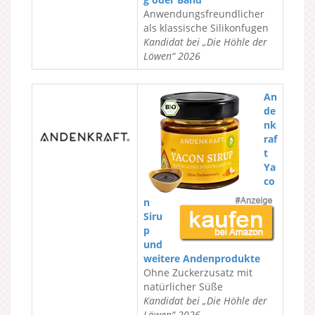
Anwendungsfreundlicher
als klassische Silikonfugen
Kandidat bei „Die Höhle der
Löwen“ 2026
An
de
nk
raf
t
Ya
co
n
Siru
p
und
weitere Andenprodukte
Ohne Zuckerzusatz mit
natürlicher Süße
Kandidat bei „Die Höhle der
Löwen“ 2026