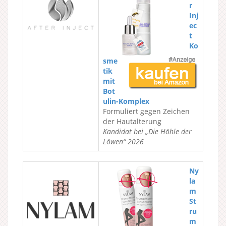
r
Inj
ec
t
Ko
sme
tik
mit
Bot
ulin-Komplex
Formuliert gegen Zeichen
der Hautalterung
Kandidat bei „Die Höhle der
Löwen“ 2026
Ny
la
m
St
ru
m