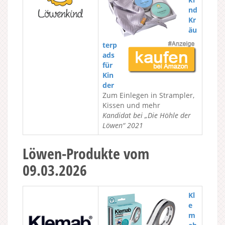
nd
Kr
äu
terp
ads
für
Kin
der
Zum Einlegen in Strampler,
Kissen und mehr
Kandidat bei „Die Höhle der
Löwen“ 2021
Löwen-Produkte vom
09.03.2026
Kl
e
m