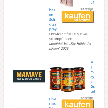
pf
hos
en-
Sch
utzs
pray
Entwickelt für DEN15-40
Strumpfhosen
Kandidat bei „Die Höhle der
Löwen“ 2026
M
a
m
ay
e
Os
taf
rika
nisc