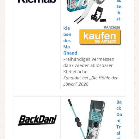
ab
Se
lb
st
kle
ben
des
Ma
ßband
Freihändiges Vermessen
dank wieder ablösbarer
Klebefläche
Kandidat bei „Die Höhle der
Löwen“ 2026
Ba
ck
Da
ni
Tr
ai