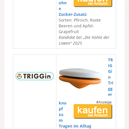
ohn
e
Zucker-Zusatz
Sorten: Pfirsich, Roote
Beeren und Apfel-
Grapefruit
Kandidat bei „Die Höhle der
Löwen“ 2025
TR
IG
Gi
n
Tri
gg
er
kno
pf
zu
m
Tragen im Alltag