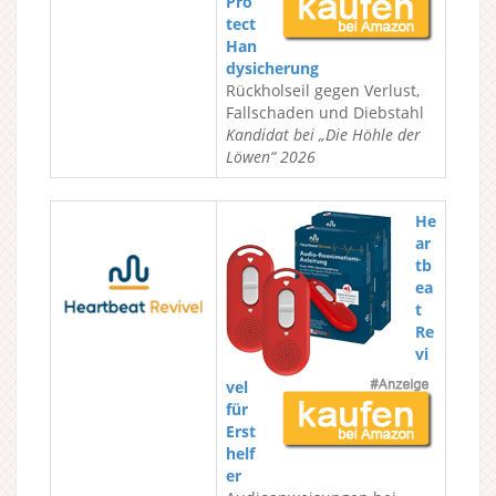
Pro
tect
Han
dysicherung
Rückholseil gegen Verlust,
Fallschaden und Diebstahl
Kandidat bei „Die Höhle der
Löwen“ 2026
He
ar
tb
ea
t
Re
vi
vel
für
Erst
helf
er