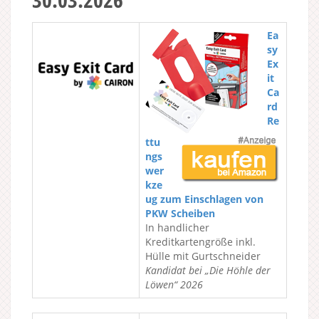
Ea
sy
Ex
it
Ca
rd
Re
ttu
ngs
wer
kze
ug zum Einschlagen von
PKW Scheiben
In handlicher
Kreditkartengröße inkl.
Hülle mit Gurtschneider
Kandidat bei „Die Höhle der
Löwen“ 2026