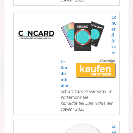
Co
nC
ar
d
Di
sk
re
te
Kon
do
mh
ülle
Schutz fürs Präservativ im
Portemonnaie
Kandidat bei „Die Höhle der
Löwen“ 2026
ta
ag