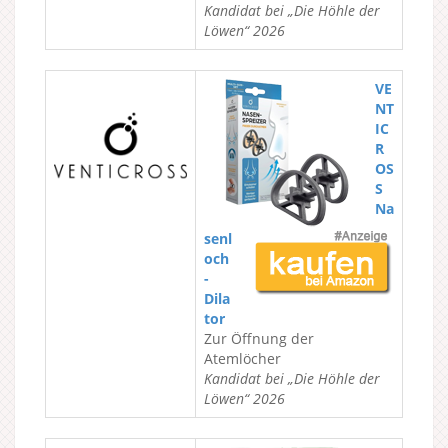
Kandidat bei „Die Höhle der
Löwen“ 2026
VE
NT
IC
R
OS
S
Na
senl
och
-
Dila
tor
Zur Öffnung der
Atemlöcher
Kandidat bei „Die Höhle der
Löwen“ 2026