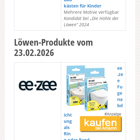
kästen für Kinder
Mehrere Motive verfügbar
Kandidat bei „Die Höhle der
Löwen“ 2024
Löwen-Produkte vom
23.02.2026
ee
.ze
e
Fu
ge
na
bd
icht
ung
als
Rin
g oder Band