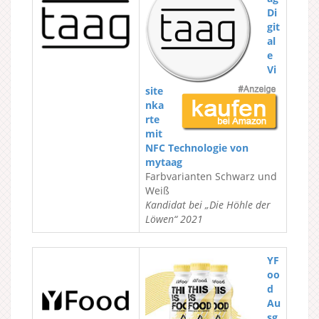
Di
git
al
e
Vi
site
nka
rte
mit
NFC Technologie von
mytaag
Farbvarianten Schwarz und
Weiß
Kandidat bei „Die Höhle der
Löwen“ 2021
YF
oo
d
Au
sg