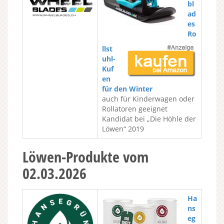
bl
ad
es
Ro
llst
uhl-
Kuf
en
für den Winter
auch für Kinderwagen oder
Rollatoren geeignet
Kandidat bei „Die Höhle der
Löwen“ 2019
Löwen-Produkte vom
02.03.2026
Ha
ns
eg