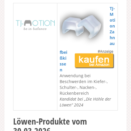
TJ-
M
oti
on
Za
hn
au
fbei
ßki
sse
n
Anwendung bei
Beschwerden im Kiefer-,
Schulter-, Nacken-,
Rückenbereich
Kandidat bei „Die Höhle der
Löwen“ 2024
Löwen-Produkte vom
30.03.2026