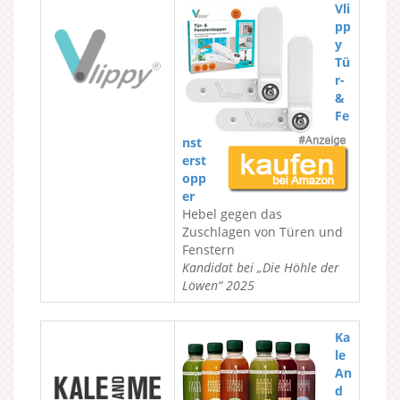
Vli
pp
y
Tü
r-
&
Fe
nst
erst
opp
er
Hebel gegen das
Zuschlagen von Türen und
Fenstern
Kandidat bei „Die Höhle der
Löwen“ 2025
Ka
le
An
d