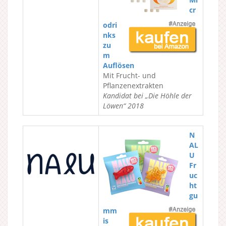
cr
odri
nks
zu
m
Auflösen
Mit Frucht- und
Pflanzenextrakten
Kandidat bei „Die Höhle der
Löwen“ 2018
N
AL
U
Fr
uc
ht
gu
mm
is