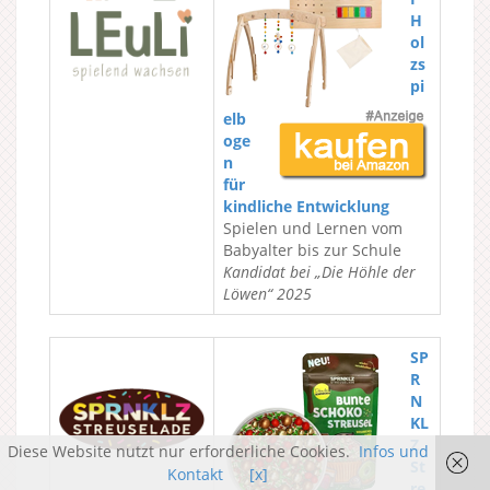
H
ol
zs
pi
elb
oge
n
für
kindliche Entwicklung
Spielen und Lernen vom
Babyalter bis zur Schule
Kandidat bei „Die Höhle der
Löwen“ 2025
SP
R
N
KL
Z
Diese Website nutzt nur erforderliche Cookies.
Infos und
St
Kontakt
[x]
re