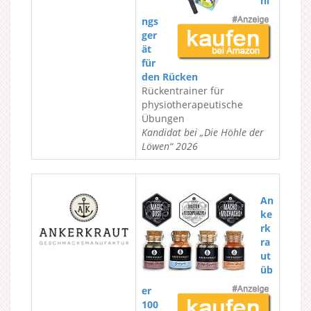
ni
ngs
ger
ät
für
den Rücken
Rückentrainer für
physiotherapeutische
Übungen
Kandidat bei „Die Höhle der
Löwen“ 2026
An
ke
rk
ra
ut
üb
er
100