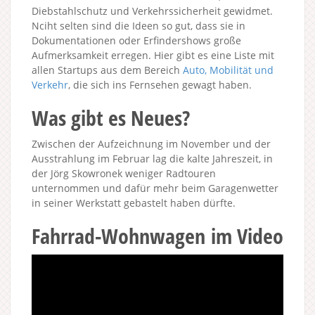
Diebstahlschutz und Verkehrssicherheit gewidmet.
Nciht selten sind die Ideen so gut, dass sie in
Dokumentationen oder Erfindershows große
Aufmerksamkeit erregen. Hier gibt es eine Liste mit
allen Startups aus dem Bereich
Auto, Mobilität und
Verkehr
, die sich ins Fernsehen gewagt haben.
Was gibt es Neues?
Zwischen der Aufzeichnung im November und der
Ausstrahlung im Februar lag die kalte Jahreszeit, in
der Jörg Skowronek weniger Radtouren
unternommen und dafür mehr beim Garagenwetter
in seiner Werkstatt gebastelt haben dürfte.
Fahrrad-Wohnwagen im Video