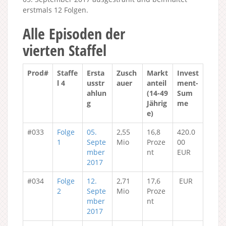
erstmals 12 Folgen.
Alle Episoden der
vierten Staffel
Prod#
Staffe
Ersta
Zusch
Markt
Invest
l 4
usstr
auer
anteil
ment-
ahlun
(14-49
Sum
g
Jährig
me
e)
#033
Folge
05.
2,55
16,8
420.0
1
Septe
Mio
Proze
00
mber
nt
EUR
2017
#034
Folge
12.
2,71
17,6
EUR
2
Septe
Mio
Proze
mber
nt
2017