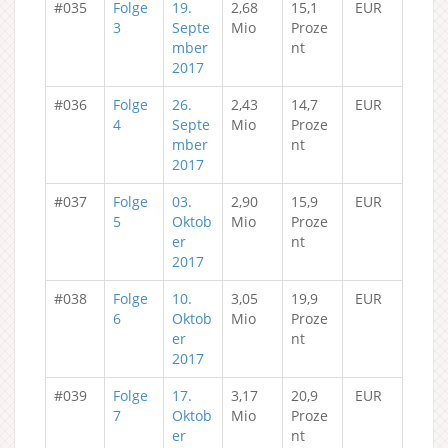
#035
Folge
19.
2,68
15,1
EUR
3
Septe
Mio
Proze
mber
nt
2017
#036
Folge
26.
2,43
14,7
EUR
4
Septe
Mio
Proze
mber
nt
2017
#037
Folge
03.
2,90
15,9
EUR
5
Oktob
Mio
Proze
er
nt
2017
#038
Folge
10.
3,05
19,9
EUR
6
Oktob
Mio
Proze
er
nt
2017
#039
Folge
17.
3,17
20,9
EUR
7
Oktob
Mio
Proze
er
nt