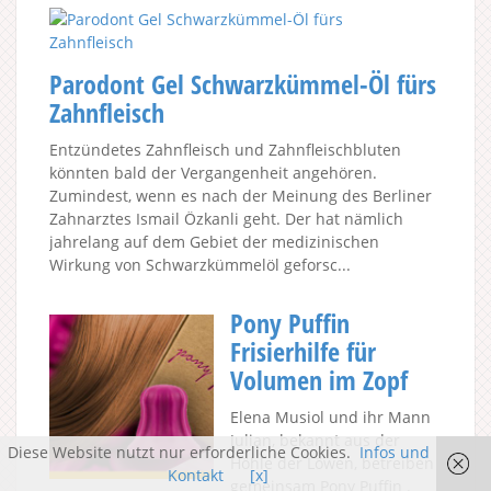
Parodont Gel Schwarzkümmel-Öl fürs
Zahnfleisch
Entzündetes Zahnfleisch und Zahnfleischbluten
könnten bald der Vergangenheit angehören.
Zumindest, wenn es nach der Meinung des Berliner
Zahnarztes Ismail Özkanli geht. Der hat nämlich
jahrelang auf dem Gebiet der medizinischen
Wirkung von Schwarzkümmelöl geforsc...
Pony Puffin
Frisierhilfe für
Volumen im Zopf
Elena Musiol und ihr Mann
Julian, bekannt aus der
Diese Website nutzt nur erforderliche Cookies.
Infos und
Höhle der Löwen, betreiben
Kontakt
[x]
gemeinsam Pony Puffin .