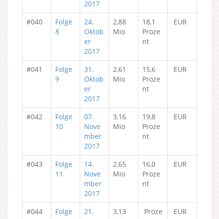
2017
#040
Folge
24.
2,88
18,1
EUR
8
Oktob
Mio
Proze
er
nt
2017
#041
Folge
31.
2,61
15,6
EUR
9
Oktob
Mio
Proze
er
nt
2017
#042
Folge
07.
3,16
19,8
EUR
10
Nove
Mio
Proze
mber
nt
2017
#043
Folge
14.
2,65
16,0
EUR
11
Nove
Mio
Proze
mber
nt
2017
#044
Folge
21.
3,13
Proze
EUR