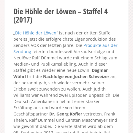
Die Höhle der Löwen – Staffel 4
(2017)
„
Die Höhle der Löwen
“ ist nach der dritten Staffel
bereits jetzt die erfolgreichste Eigenproduktion des
Senders VOX der letzten Jahre. Die
Produkte aus der
Sendung
feierten bundesweit Verkaufserfolge und
Neulöwe Ralf Dümmel wurde mit einem Schlag zum
Medien- und Publikumsliebling. Auch in dieser
Staffel gibt es wieder eine neue Löwin.
Dagmar
Wöhrl
tritt die
Nachfolge von Jochen Schweizer
an,
der bekannt gab, sich wieder vermehrt seiner
Erlebniswelt zuwenden zu wollen. Auch Judith
Williams war während zwei Episoden unpässlich. Die
Deutsch-Amerikanerin fiel mit einer starken
Erkältung aus und wurde von ihrem
Geschäftspartner
Dr. Georg Kofler
vertreten. Frank
Thelen, Ralf Dümmel und Carsten Maschmeyer sind
wie gewohnt dabei. Die vierte Staffel wird ab dem
05. September 2017 ausgestrahlt und beinhaltet