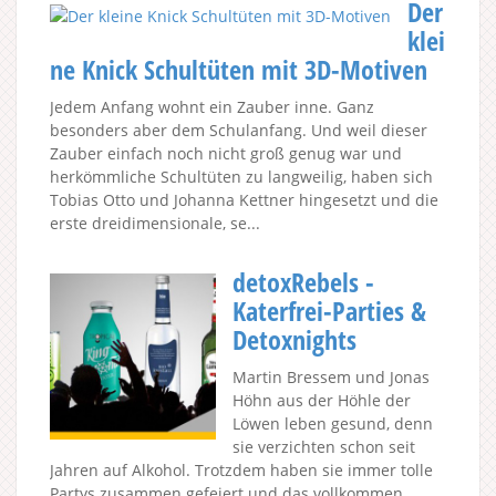
Der
klei
ne Knick Schultüten mit 3D-Motiven
Jedem Anfang wohnt ein Zauber inne. Ganz
besonders aber dem Schulanfang. Und weil dieser
Zauber einfach noch nicht groß genug war und
herkömmliche Schultüten zu langweilig, haben sich
Tobias Otto und Johanna Kettner hingesetzt und die
erste dreidimensionale, se...
detoxRebels -
Katerfrei-Parties &
Detoxnights
Martin Bressem und Jonas
Höhn aus der Höhle der
Löwen leben gesund, denn
sie verzichten schon seit
Jahren auf Alkohol. Trotzdem haben sie immer tolle
Partys zusammen gefeiert und das vollkommen