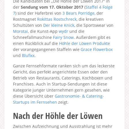
Die Kandidaten bei „Die Höhle der Löwen 2017“ in
der
Sendung vom 17. Oktober 2017
(
Staffel 4
Folge
7
) sind der Haferbrei von
3 Bears Porridge
, der
Rostmagnet
Rokittas Rostschreck
, die kreativen
Schultüten von
Der kleine Knick
, die Sportswear von
Morotai
, die Kunst-App
wydr
und die
Schneefallmaschine
Fairy Snow
. Außerdem gibt es
einen Rückblick auf die
Höhle der Löwen Produkte
der vorangegangenen Staffeln wie
Grace Flowerbox
und
Blufixx
.
Ganze Fernsehformate ranken sich um das leckerste
Gericht, das perfekt angerichtete Essen oder den
Betrieb von Restaurants, Caterings, Kochboxen und
Franchises. Auch in Startup-Sendungen ist diese
Kategorie junger Unternehmen gern gesehen, wie
diese Übersicht über
Gastronomie- & Catering-
Startups im Fernsehen
zeigt.
Nach der Höhle der Löwen
Zwischen Aufzeichnung und Ausstrahlung ist mehr