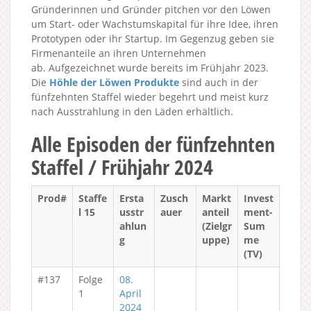
Gründerinnen und Gründer pitchen vor den Löwen
um Start- oder Wachstumskapital für ihre Idee, ihren
Prototypen oder ihr Startup. Im Gegenzug geben sie
Firmenanteile an ihren Unternehmen
ab. Aufgezeichnet wurde bereits im Frühjahr 2023.
Die
Höhle der Löwen Produkte
sind auch in der
fünfzehnten Staffel wieder begehrt und meist kurz
nach Ausstrahlung in den Läden erhältlich.
Alle Episoden der fünfzehnten
Staffel / Frühjahr 2024
Prod#
Staffe
Ersta
Zusch
Markt
Invest
l 15
usstr
auer
anteil
ment-
ahlun
(Zielgr
Sum
g
uppe)
me
(TV)
#137
Folge
08.
1
April
2024