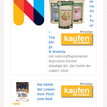
ut
rio
mi
x
Yo
ur
³
Top
pin
gs
& Granola
mit nährstoffoptimierter
Nutriomix Formel
Kandidat bei „Die Höhle der
Löwen“ 2024
Die Höhle
der Löwen:
Vom Pitch
zum Deal
neu!