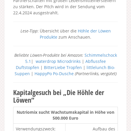
Partnerschaften mit großen Lebensmittelherstellern
zu stärken. Der Pitch wird in der Sendung vom
22.4.2024 ausgestrahlt.
Lese-Tipp
: Übersicht über die
Höhle der Löwen
Produkte
zum Anschauen.
Beliebte Löwen-Produkte bei Amazon:
Schimmelschock
5.1
|
waterdrop Microdrinks
|
Abflussfee
Duftstopfen
|
BitterLiebe Tropfen
|
littlelunch Bio-
Suppen
|
HappyPo Po-Dusche
(Partnerlinks, vergütet)
Kapitalgesuch bei „Die Höhle der
Löwen“
Nutriomix sucht Wachstumskapital in Höhe von
500.000 Euro
Verwendungszweck:
Aufbau des