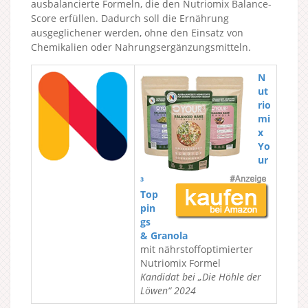
ausbalancierte Formeln, die den Nutriomix Balance-
Score erfüllen. Dadurch soll die Ernährung
ausgeglichener werden, ohne den Einsatz von
Chemikalien oder Nahrungsergänzungsmitteln.
N
ut
rio
mi
x
Yo
ur
³
Top
pin
gs
& Granola
mit nährstoffoptimierter
Nutriomix Formel
Kandidat bei „Die Höhle der
Löwen“ 2024