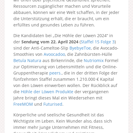
Ressourcen zugänglicher machen und Vorurteile
abbauen, können wir eine Welt schaffen, in der jeder
die Unterstützung erhält, die er braucht, um ein
erfülltes und gesundes Leben zu führen.
Die Kandidaten bei „Die Höhle der Löwen 2024“ in
der
Sendung vom 22. April 2024
(
Staffel 15
Folge 3
)
sind der Anti-Cameltoe-Slip
ByebyeToe
, die Avocado-
Smoothies von
Avoocadoo
, die Zahnbürsten-Hülle
Betula Natura
aus Birkenrinde, die
Nutriomix
Formel
zur Optimierung von Lebensmitteln und die Online-
Gruppentherapie
peers.
, die in der dritten Folge der
fünfzehnten Staffel zusammen 1.210.000 € Kapital
von den Löwen einwerben wollen. Der Rückblick auf
die
Höhle der Löwen Produkte
der vergangenen
Jahre bringt dieses Mal ein Wiedersehen mit
FreeMOM
und
Futurised
.
Körperliche und seelische Gesundheit ist das
Wichtigste im Leben. Kein Wunder also, dass sich
immer mehr junge Unternehmen mit Fitness,