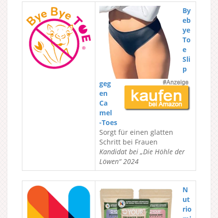
By
eb
ye
To
e
Sli
p
geg
en
Ca
mel
-Toes
Sorgt für einen glatten
Schritt bei Frauen
Kandidat bei „Die Höhle der
Löwen“ 2024
N
ut
rio