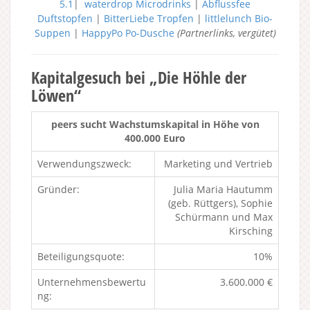
5.1
|
waterdrop Microdrinks
|
Abflussfee
Duftstopfen
|
BitterLiebe Tropfen
|
littlelunch Bio-
Suppen
|
HappyPo Po-Dusche
(Partnerlinks, vergütet)
Kapitalgesuch bei „Die Höhle der
Löwen“
peers sucht Wachstumskapital in Höhe von
400.000 Euro
Verwendungszweck:
Marketing und Vertrieb
Gründer:
Julia Maria Hautumm
(geb. Rüttgers), Sophie
Schürmann und Max
Kirsching
Beteiligungsquote:
10%
Unternehmensbewertu
3.600.000 €
ng: