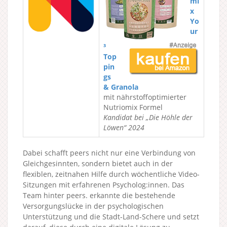
mi
x
Yo
ur
³
Top
pin
gs
& Granola
mit nährstoffoptimierter
Nutriomix Formel
Kandidat bei „Die Höhle der
Löwen“ 2024
Dabei schafft peers nicht nur eine Verbindung von
Gleichgesinnten, sondern bietet auch in der
flexiblen, zeitnahen Hilfe durch wöchentliche Video-
Sitzungen mit erfahrenen Psycholog:innen. Das
Team hinter peers. erkannte die bestehende
Versorgungslücke in der psychologischen
Unterstützung und die Stadt-Land-Schere und setzt