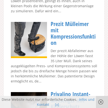
Löwen präsentieren, gelingt es ihnen, auch in
kleinen Pools die Wirkung einer Gegenstromanlage
zu simulieren. Dafür wird ein...
Prezit Mülleimer
mit
Kompressionsfunkti
on
Der prezit Abfalleimer aus
der Höhle der Löwen fasst
35 Liter Müll. Dank seines
ausgeklügelten Press- und Kompressionssystems soll
jedoch die bis zu dreifache Menge hinein passen wie
in herkömmliche Mülleimer. Das patentierte Design
ermöglicht es, de...
Privalino Instant-
Messenger mit
Diese Website nutzt nur erforderliche Cookies.
Infos und
Kontakt
[x]
Kinderschutz