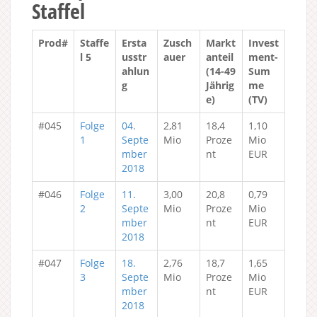
Staffel
Prod#
Staffe
Ersta
Zusch
Markt
Invest
l 5
usstr
auer
anteil
ment-
ahlun
(14-49
Sum
g
Jährig
me
e)
(TV)
#045
Folge
04.
2,81
18,4
1,10
1
Septe
Mio
Proze
Mio
mber
nt
EUR
2018
#046
Folge
11.
3,00
20,8
0,79
2
Septe
Mio
Proze
Mio
mber
nt
EUR
2018
#047
Folge
18.
2,76
18,7
1,65
3
Septe
Mio
Proze
Mio
mber
nt
EUR
2018