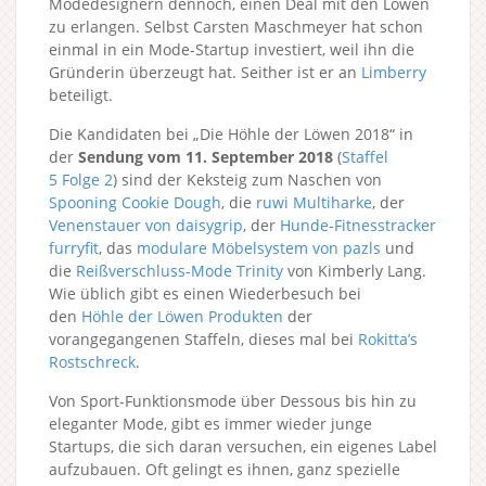
Modedesignern dennoch, einen Deal mit den Löwen
zu erlangen. Selbst Carsten Maschmeyer hat schon
einmal in ein Mode-Startup investiert, weil ihn die
Gründerin überzeugt hat. Seither ist er an
Limberry
beteiligt.
Die Kandidaten bei „Die Höhle der Löwen 2018“ in
der
Sendung vom 11. September 2018
(
Staffel
5
Folge 2
) sind der Keksteig zum Naschen von
Spooning Cookie Dough
, die
ruwi Multiharke
, der
Venenstauer von daisygrip
, der
Hunde-Fitnesstracker
furryfit
, das
modulare Möbelsystem von pazls
und
die
Reißverschluss-Mode Trinity
von Kimberly Lang.
Wie üblich gibt es einen Wiederbesuch bei
den
Höhle der Löwen Produkten
der
vorangegangenen Staffeln, dieses mal bei
Rokitta’s
Rostschreck
.
Von Sport-Funktionsmode über Dessous bis hin zu
eleganter Mode, gibt es immer wieder junge
Startups, die sich daran versuchen, ein eigenes Label
aufzubauen. Oft gelingt es ihnen, ganz spezielle