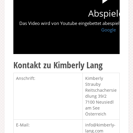
Abspielen
Das Video wird von Youtube eingebettet abespielt. Es gi
Google
Kontakt zu Kimberly Lang
Anschrift:
Kimberly
Strauby
Reitschachersie
dlung 39/2
7100 Neusiedl
am See
Österreich
E-Mail:
info@kimberly-
lang.com