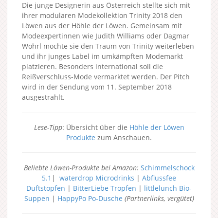
Die junge Designerin aus Österreich stellte sich mit
ihrer modularen Modekollektion Trinity 2018 den
Löwen aus der Höhle der Löwen. Gemeinsam mit
Modeexpertinnen wie Judith Williams oder Dagmar
Wöhrl möchte sie den Traum von Trinity weiterleben
und ihr junges Label im umkämpften Modemarkt
platzieren. Besonders international soll die
Reißverschluss-Mode vermarktet werden. Der Pitch
wird in der Sendung vom 11. September 2018
ausgestrahlt.
Lese-Tipp
: Übersicht über die
Höhle der Löwen
Produkte
zum Anschauen.
Beliebte Löwen-Produkte bei Amazon:
Schimmelschock
5.1
|
waterdrop Microdrinks
|
Abflussfee
Duftstopfen
|
BitterLiebe Tropfen
|
littlelunch Bio-
Suppen
|
HappyPo Po-Dusche
(Partnerlinks, vergütet)