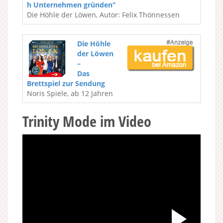
h Unternehmen gründen“
Die Höhle der Löwen, Autor: Felix Thönnessen
Die Höhle
der Löwen
–
Das
Brettspiel zur Sendung
Noris Spiele, ab 12 Jahren
Trinity Mode im Video