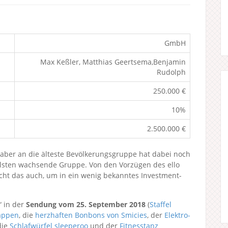
GmbH
Max Keßler, Matthias Geertsema,Benjamin
Rudolph
250.000 €
10%
2.500.000 €
, aber an die älteste Bevölkerungsgruppe hat dabei noch
llsten wachsende Gruppe. Von den Vorzügen des ello
icht das auch, um in ein wenig bekanntes Investment-
“ in der
Sendung vom 25. September 2018
(
Staffel
appen
, die
herzhaften Bonbons von Smicies
, der
Elektro-
die
Schlafwürfel sleeperoo
und der
Fitnesstanz