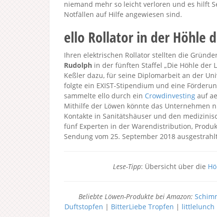
niemand mehr so leicht verloren und es hilft S
Notfällen auf Hilfe angewiesen sind.
ello Rollator in der Höhle
Ihren elektrischen Rollator stellten die Gründe
Rudolph
in der fünften Staffel „Die Höhle der
Keßler dazu, für seine Diplomarbeit an der Univ
folgte ein EXIST-Stipendium und eine Förderu
sammelte ello durch ein
Crowdinvesting
auf ae
Mithilfe der Löwen könnte das Unternehmen nu
Kontakte in Sanitätshäuser und den medizinisc
fünf Experten in der Warendistribution, Produ
Sendung vom 25. September 2018 ausgestrahlt
Lese-Tipp
: Übersicht über die
Hö
Beliebte Löwen-Produkte bei Amazon:
Schimm
Duftstopfen
|
BitterLiebe Tropfen
|
littlelunc