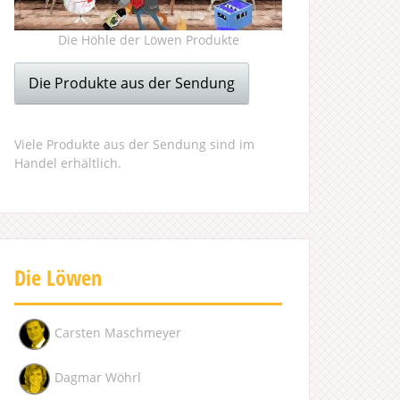
Die Höhle der Löwen Produkte
Die Produkte aus der Sendung
Viele Produkte aus der Sendung sind im
Handel erhältlich.
Die Löwen
Carsten Maschmeyer
Dagmar Wöhrl