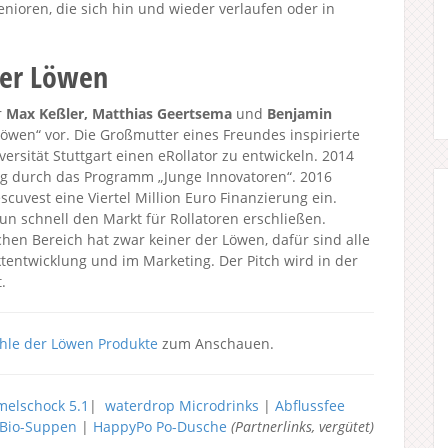
enioren, die sich hin und wieder verlaufen oder in
 der Löwen
r
Max Keßler, Matthias Geertsema
und
Benjamin
 Löwen“ vor. Die Großmutter eines Freundes inspirierte
ersität Stuttgart einen eRollator zu entwickeln. 2014
ng durch das Programm „Junge Innovatoren“. 2016
scuvest eine Viertel Million Euro Finanzierung ein.
n schnell den Markt für Rollatoren erschließen.
hen Bereich hat zwar keiner der Löwen, dafür sind alle
ktentwicklung und im Marketing. Der Pitch wird in der
.
hle der Löwen Produkte
zum Anschauen.
elschock 5.1
|
waterdrop Microdrinks
|
Abflussfee
h Bio-Suppen
|
HappyPo Po-Dusche
(Partnerlinks, vergütet)