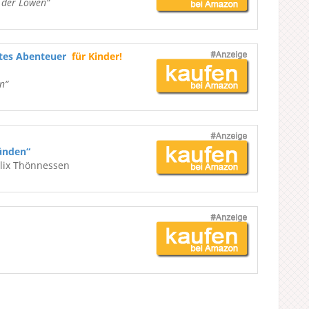
e der Löwen“
ßtes Abenteuer
für Kinder!
n“
ünden“
elix Thönnessen