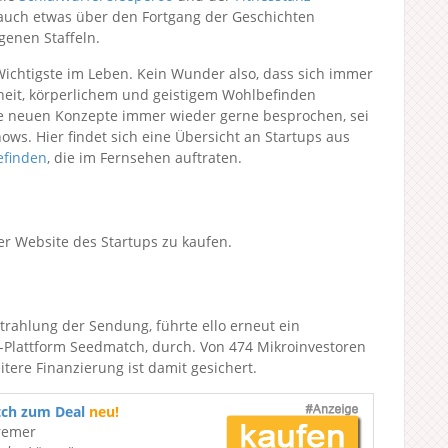
 auch etwas über den Fortgang der Geschichten
enen Staffeln.
Wichtigste im Leben. Kein Wunder also, dass sich immer
eit, körperlichem und geistigem Wohlbefinden
e neuen Konzepte immer wieder gerne besprochen, sei
s. Hier findet sich eine Übersicht an Startups aus
efinden
, die im Fernsehen auftraten.
der Website des Startups zu kaufen.
rahlung der Sendung, führte ello erneut ein
t-Plattform Seedmatch, durch. Von 474 Mikroinvestoren
tere Finanzierung ist damit gesichert.
tch zum Deal
neu!
remer