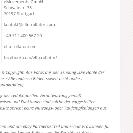
eMovements GmbH
Schwabstr. 33
70197 Stuttgart
kontakt@ello-rollator.com
+49 711 400 567 20
ello-rollator.com
facebook.com/ello.rollator/
 & Copyright: Alle Fotos aus der Sendung „Die Höhle der
 / Alle anderen Bilder, soweit nicht anders
Kontaktdaten).
liegt der redaktionellen Verantwortung gemäß
eisen und Funktionen sind solche der vorgestellten
bsite spricht keine Nutzungs- oder Kaufempfehlungen aus.
 und am ebay Partnernet teil und erhält Provisionen für
tung hat keinen Einfluss auf die Berichterstattung.