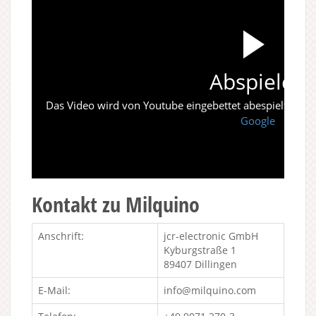
Abspielen
Das Video wird von Youtube eingebettet abespielt. Es gi
Google
Kontakt zu Milquino
Anschrift:
jcr-electronic GmbH
Kyburgstraße 1
89407 Dillingen
E-Mail:
info@milquino.com