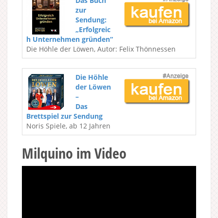
Das Buch
zur
Sendung:
„Erfolgreic
h Unternehmen gründen“
Die Höhle der Löwen, Autor: Felix Thönnessen
Die Höhle
der Löwen
–
Das
Brettspiel zur Sendung
Noris Spiele, ab 12 Jahren
Milquino im Video