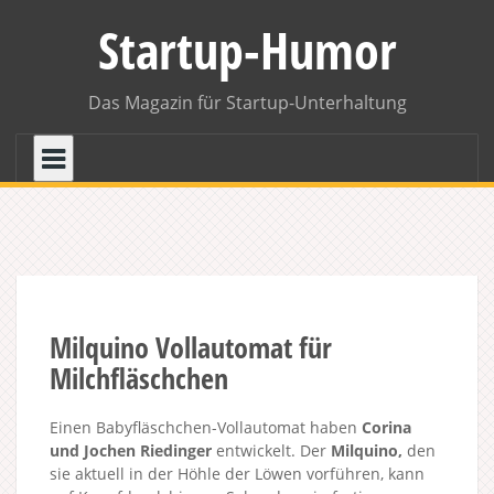
Skip
Startup-Humor
to
content
Das Magazin für Startup-Unterhaltung
Milquino Vollautomat für
Milchfläschchen
Einen Babyfläschchen-Vollautomat haben
Corina
und Jochen Riedinger
entwickelt. Der
Milquino,
den
sie aktuell in der Höhle der Löwen vorführen, kann