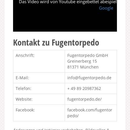
Das Video wird von Youtube eingebettet abespielt. Es gi
Google
Kontakt zu Fugentorpedo
Anschrift:
Fugentorpedo GmbH
Greinerberg 15
81371 München
E-Mail:
info@fugentorpedo.de
Telefon:
+ 49 89 20987362
Website:
fugentorpedo.de/
Facebook:
facebook.com/fugentor
pedo/