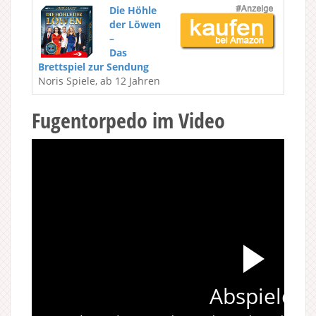
Die Höhle
der Löwen
–
Das
Brettspiel zur Sendung
Noris Spiele, ab 12 Jahren
Fugentorpedo im Video
Abspielen