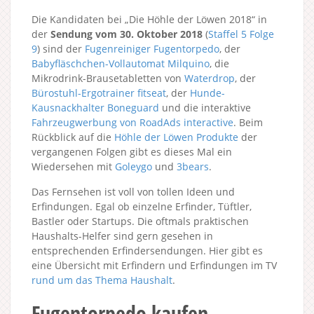
Die Kandidaten bei „Die Höhle der Löwen 2018“ in
der
Sendung vom 30. Oktober 2018
(
Staffel 5
Folge
9
) sind der
Fugenreiniger Fugentorpedo
, der
Babyfläschchen-Vollautomat Milquino
, die
Mikrodrink-Brausetabletten von
Waterdrop
, der
Bürostuhl-Ergotrainer fitseat
, der
Hunde-
Kausnackhalter Boneguard
und die interaktive
Fahrzeugwerbung von RoadAds interactive
. Beim
Rückblick auf die
Höhle der Löwen Produkte
der
vergangenen Folgen gibt es dieses Mal ein
Wiedersehen mit
Goleygo
und
3bears
.
Das Fernsehen ist voll von tollen Ideen und
Erfindungen. Egal ob einzelne Erfinder, Tüftler,
Bastler oder Startups. Die oftmals praktischen
Haushalts-Helfer sind gern gesehen in
entsprechenden Erfindersendungen. Hier gibt es
eine Übersicht mit Erfindern und Erfindungen im TV
rund um das Thema Haushalt
.
Fugentorpedo kaufen