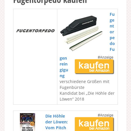
Fu
ge
nt
or
pe
do
Fu
gen
rein
gigu
ng
verschiedene Größen mit
Fugenbürste
Kandidat bei „Die Höhle der
Löwen“ 2018
Die Höhle
der Löwen:
Vom Pitch