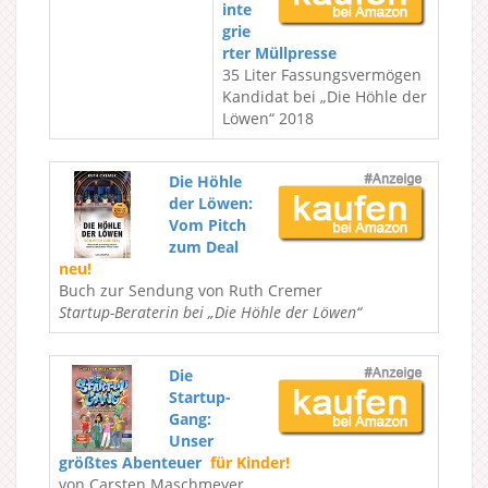
inte
grie
rter Müllpresse
35 Liter Fassungsvermögen
Kandidat bei „Die Höhle der
Löwen“ 2018
Die Höhle
der Löwen:
Vom Pitch
zum Deal
neu!
Buch zur Sendung von Ruth Cremer
Startup-Beraterin bei „Die Höhle der Löwen“
Die
Startup-
Gang:
Unser
größtes Abenteuer
für Kinder!
von Carsten Maschmeyer