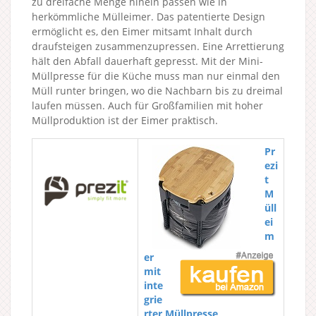
zu dreifache Menge hinein passen wie in
herkömmliche Mülleimer. Das patentierte Design
ermöglicht es, den Eimer mitsamt Inhalt durch
draufsteigen zusammenzupressen. Eine Arrettierung
hält den Abfall dauerhaft gepresst. Mit der Mini-
Müllpresse für die Küche muss man nur einmal den
Müll runter bringen, wo die Nachbarn bis zu dreimal
laufen müssen. Auch für Großfamilien mit hoher
Müllproduktion ist der Eimer praktisch.
Pr
ezi
t
M
üll
ei
m
er
mit
inte
grie
rter Müllpresse