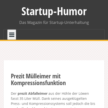
Skip
Startup-Humor
to
content
Das Magazin für Startup-Unterhaltung
Prezit Mülleimer mit
Kompressionsfunktion
Der
prezit Abfalleimer
aus der Höhle der Löwen
fasst 35 Liter Müll. Dank seines ausgeklügelten
Press- und Kompressionssystems soll jedoch die bis