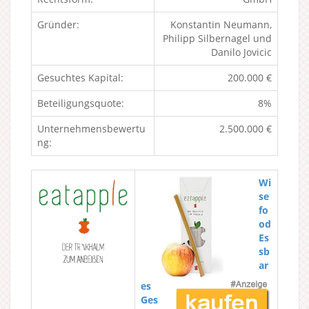
Gründer:
Konstantin Neumann,
Philipp Silbernagel und
Danilo Jovicic
Gesuchtes Kapital:
200.000 €
Beteiligungsquote:
8%
Unternehmensbewertu
2.500.000 €
ng:
Wi
se
fo
od
Es
sb
ar
es
Ges