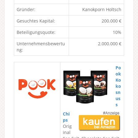
Gründer:
Kanokporn Holtsch
Gesuchtes Kapital:
200.000 €
Beteiligungsquote:
10%
Unternehmensbewertu
2.000.000 €
ng:
Po
ok
Ko
ko
sn
us
s
Chi
ps
Orig
inal