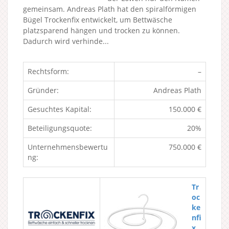
gemeinsam. Andreas Plath hat den spiralförmigen
Bügel Trockenfix entwickelt, um Bettwäsche
platzsparend hängen und trocken zu können.
Dadurch wird verhinde...
Rechtsform:
–
Gründer:
Andreas Plath
Gesuchtes Kapital:
150.000 €
Beteiligungsquote:
20%
Unternehmensbewertu
750.000 €
ng:
Tr
oc
ke
nfi
x