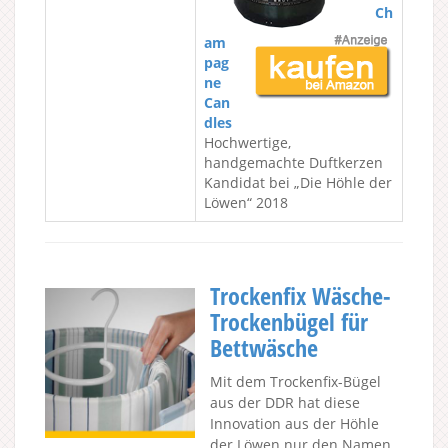
Ch
am
pag
ne
Can
dles
Hochwertige,
handgemachte Duftkerzen
Kandidat bei „Die Höhle der
Löwen“ 2018
Trockenfix Wäsche-
Trockenbügel für
Bettwäsche
Mit dem Trockenfix-Bügel
aus der DDR hat diese
Innovation aus der Höhle
der Löwen nur den Namen