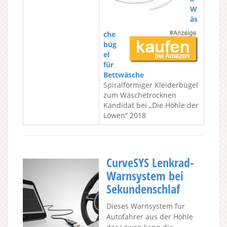
W
äs
che
büg
el
für
Bettwäsche
Spiralförmiger Kleiderbügel
zum Wäschetrocknen
Kandidat bei „Die Höhle der
Löwen“ 2018
CurveSYS Lenkrad-
Warnsystem bei
Sekundenschlaf
Dieses Warnsystem für
Autofahrer aus der Höhle