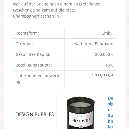
war auf der Suche nach einem ausgefallenen
Geschenk und kam auf die Idee,
Champagnerflaschen in ...
Rechtsform:
GmbH
Gründer:
Katharina Baumann
Gesuchtes Kapital:
200.000 €
Beteiligungsquote:
15%
Unternehmensbewertu
1.333.333 €
ng:
De
sig
n
Bu
bb
les