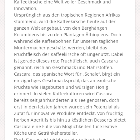
Kaffeekirsche eine Welt voller Geschmack und
Innovation.
Ursprünglich aus den tropischen Regionen Afrikas
stammend, wird die Kaffeekirsche heute auf der
ganzen Welt angebaut, von den Berghängen
Kolumbiens bis zu den Plantagen Äthiopiens. Doch
während die Kaffeebohnen für unseren täglichen
Muntermacher geschätzt werden, bleibt das
Fruchtfleisch der Kaffeekirsche oft ungenutzt. Dabei
ist gerade dieses rote Fruchtfleisch, auch Cascara
genannt, reich an Geschmack und Nährstoffen.
Cascara, das spanische Wort für „Schale“, birgt ein
einzigartiges Geschmacksprofil, das an exotische
Früchte wie Hagebutten und würzigen Honig
erinnert. In vielen Kaffeekulturen wird Cascara
bereits seit Jahrhunderten als Tee genossen, doch
erst in den letzten Jahren wurde sein Potenzial als
Zutat für innovative Produkte entdeckt. Von fruchtig-
herben Aperitifs bis hin zu köstlichen Desserts bietet
Cascara eine Fülle von Möglichkeiten für kreative
Köche und Getränkehersteller.
Doch Cascara ist nicht nur ein kulinarisches