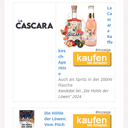
La
Ca
sc
ar
a
Ka
ffe
kirs
ch-
Ape
ritiv
o
Auch als Spritz in der 200ml
Flasche
Kandidat bei „Die Höhle der
Löwen“ 2024
Die Höhle
der Löwen:
Vom Pitch