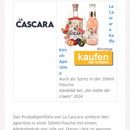
La
Ca
sc
ar
a
Ka
ffe
kirs
ch-
Ape
ritiv
o
Auch als Spritz in der 200ml
Flasche
Kandidat bei „Die Höhle der
Löwen“ 2024
Das Produktportfolio von La Cascara umfasst den
Aperitivo in einer 500ml-Flasche mit einem
Alkoholgehalt von 16% vol. Dieser Likör ist weniger