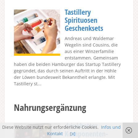
Tastillery
Spirituosen
Geschenksets
Andreas und Waldemar
Wegelin sind Cousins, die
aus einer Winzerfamilie
entstammen. Gemeinsam
haben die beiden Hamburger das Startup Tastillery
gegründet, das durch seinen Auftritt in der Höhle
der Löwen bundesweit Bekanntheit erlangte. Mit
Tastillery st...
Nahrungsergänzung
drinkbetter
Diese Website nutzt nur erforderliche Cookies.
Infos und
Komponenten-
Kontakt
[x]