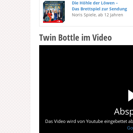
Die Höhle der Löwen –
Das Brettspiel zur Sendung
Noris Spiele, ab 12 Jahren
Twin Bottle im Video
Absp
Das Video wird von Youtube eingebettet abes
Go