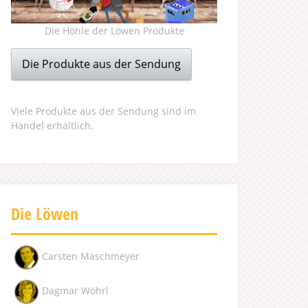
Die Höhle der Löwen Produkte
Die Produkte aus der Sendung
Viele Produkte aus der Sendung sind im
Handel erhältlich.
Die Löwen
Carsten Maschmeyer
Dagmar Wöhrl