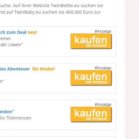
suche. Auf ihrer Website TwinBottle.eu suchen sie
und auf TwinBaby.eu suchen sie 400.000 Euro zur
tch zum Deal
neu!
remer
e der Löwen“
ßtes Abenteuer
für Kinder!
n“
ünden“
elix Thönnessen