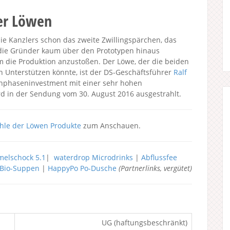
der Löwen
die Kanzlers schon das zweite Zwillingspärchen, das
d die Gründer kaum über den Prototypen hinaus
 die Produktion anzustoßen. Der Löwe, der die beiden
n Unterstützen könnte, ist der DS-Geschäftsführer
Ralf
rühphaseninvestment mit einer sehr hohen
 in der Sendung vom 30. August 2016 ausgestrahlt.
hle der Löwen Produkte
zum Anschauen.
elschock 5.1
|
waterdrop Microdrinks
|
Abflussfee
h Bio-Suppen
|
HappyPo Po-Dusche
(Partnerlinks, vergütet)
UG (haftungsbeschränkt)