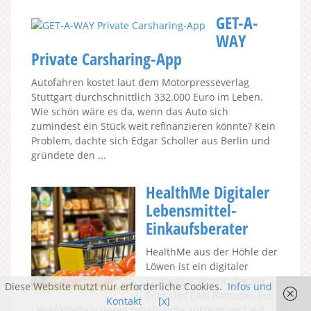
GET-A-
WAY
Private Carsharing-App
Autofahren kostet laut dem Motorpresseverlag
Stuttgart durchschnittlich 332.000 Euro im Leben.
Wie schön wäre es da, wenn das Auto sich
zumindest ein Stück weit refinanzieren könnte? Kein
Problem, dachte sich Edgar Scholler aus Berlin und
gründete den ...
HealthMe Digitaler
Lebensmittel-
Einkaufsberater
HealthMe aus der Höhle der
Löwen ist ein digitaler
Einkaufsassistent, der per
Diese Website nutzt nur erforderliche Cookies.
Infos und
Scan des EAN Barcodes von
Kontakt
[x]
Lebensmitteln deren Inhaltstoffe aufzeigt und auf