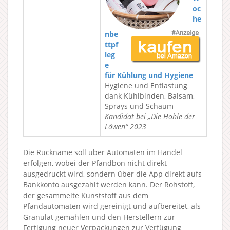
oc
he
nbe
ttpf
leg
e
für Kühlung und Hygiene
Hygiene und Entlastung
dank Kühlbinden, Balsam,
Sprays und Schaum
Kandidat bei „Die Höhle der
Löwen“ 2023
Die Rückname soll über Automaten im Handel
erfolgen, wobei der Pfandbon nicht direkt
ausgedruckt wird, sondern über die App direkt aufs
Bankkonto ausgezahlt werden kann. Der Rohstoff,
der gesammelte Kunststoff aus dem
Pfandautomaten wird gereinigt und aufbereitet, als
Granulat gemahlen und den Herstellern zur
Fertigung neuer Verpackungen zur Verfügung