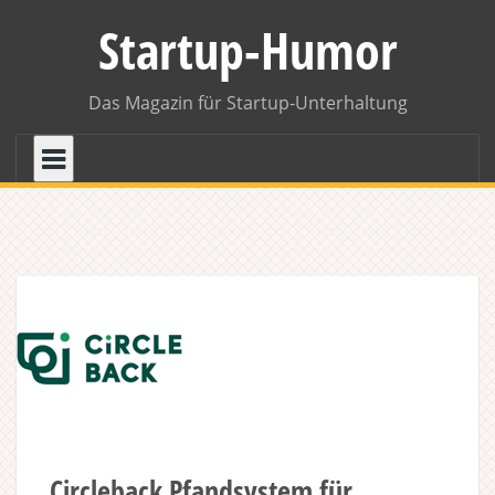
Skip
Startup-Humor
to
content
Das Magazin für Startup-Unterhaltung
Circleback Pfandsystem für