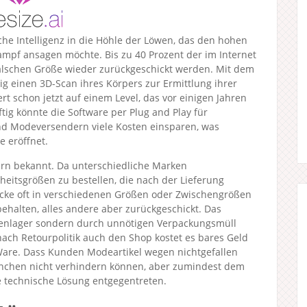
che Intelligenz in die Höhle der Löwen, das den hohen
pf ansagen möchte. Bis zu 40 Prozent der im Internet
 falschen Größe wieder zurückgeschickt werden. Mit dem
g einen 3D-Scan ihres Körpers zur Ermittlung ihrer
rt schon jetzt auf einem Level, das vor einigen Jahren
ig könnte die Software per Plug and Play für
nd Modeversendern viele Kosten einsparen, was
 eröffnet.
ern bekannt. Da unterschiedliche Marken
nheitsgrößen zu bestellen, die nach der Lieferung
ücke oft in verschiedenen Größen oder Zwischengrößen
 behalten, alles andere aber zurückgeschickt. Das
arenlager sondern durch unnötigen Verpackungsmüll
ach Retourpolitik auch den Shop kostet es bares Geld
are. Dass Kunden Modeartikel wegen nichtgefallen
ünchen nicht verhindern können, aber zumindest dem
e technische Lösung entgegentreten.