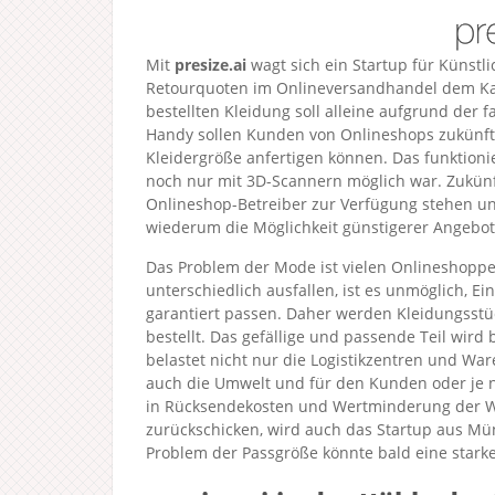
Mit
presize.ai
wagt sich ein Startup für Künstli
Retourquoten im Onlineversandhandel dem Kam
bestellten Kleidung soll alleine aufgrund der
Handy sollen Kunden von Onlineshops zukünfti
Kleidergröße anfertigen können. Das funktionie
noch nur mit 3D-Scannern möglich war. Zukünft
Onlineshop-Betreiber zur Verfügung stehen u
wiederum die Möglichkeit günstigerer Angebote
Das Problem der Mode ist vielen Onlineshopp
unterschiedlich ausfallen, ist es unmöglich, Ei
garantiert passen. Daher werden Kleidungsst
bestellt. Das gefällige und passende Teil wird
belastet nicht nur die Logistikzentren und W
auch die Umwelt und für den Kunden oder je n
in Rücksendekosten und Wertminderung der W
zurückschicken, wird auch das Startup aus M
Problem der Passgröße könnte bald eine stark