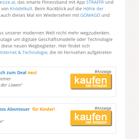
esize.ai
, das smarte Fitnessband mit App
STRAFFR
und
t von
Knödelkult
. Beim Rückblick auf die
Höhle der
 auch dieses Mal ein Wiedersehen mit
GOMAGO
und
aus unserer modernen Welt nicht mehr wegzudenken.
zutage um digitale Geschäftsmodelle oder Technologie
 diese neuen Wegbegleiter. Hier findet sich
Internet & Technologie
, die im Fernsehen aufgetreten
tch zum Deal
neu!
remer
e der Löwen“
ßtes Abenteuer
für Kinder!
n“