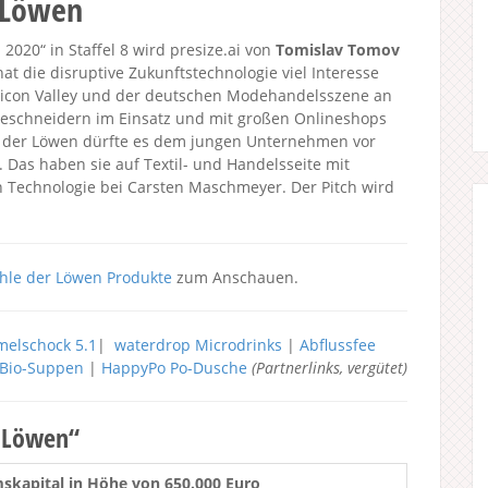
r Löwen
020“ in Staffel 8 wird presize.ai von
Tomislav Tomov
at die disruptive Zukunftstechnologie viel Interesse
licon Valley und der deutschen Modehandelsszene an
ineschneidern im Einsatz und mit großen Onlineshops
 der Löwen dürfte es dem jungen Unternehmen vor
as haben sie auf Textil- und Handelsseite mit
n Technologie bei Carsten Maschmeyer. Der Pitch wird
hle der Löwen Produkte
zum Anschauen.
elschock 5.1
|
waterdrop Microdrinks
|
Abflussfee
h Bio-Suppen
|
HappyPo Po-Dusche
(Partnerlinks, vergütet)
r Löwen“
mskapital in Höhe von 650.000 Euro