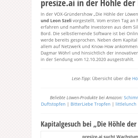
presize.ai in der Höhle de
In der VOX-Gründershow „Die Höhle der Löwen 2
und Leon Szeli
vorgestellt. Vom ersten Tag an h
erfahren und namhafte Investoren aus dem Si
Bord. Die selbstlernende Software ist bei Onl
werde bereits gesprochen. Neben dem Kapital
allem auf Netzwerk und Know-How ankommen. D
Dagmar Wöhrl und hinsichtlich der innovative
in der Sendung vom 12.10.2020 ausgestrahlt.
Lese-Tipp
: Übersicht über die
Hö
Beliebte Löwen-Produkte bei Amazon:
Schimm
Duftstopfen
|
BitterLiebe Tropfen
|
littlelunc
Kapitalgesuch bei „Die Höhle de
presize.ai sucht Wachstu