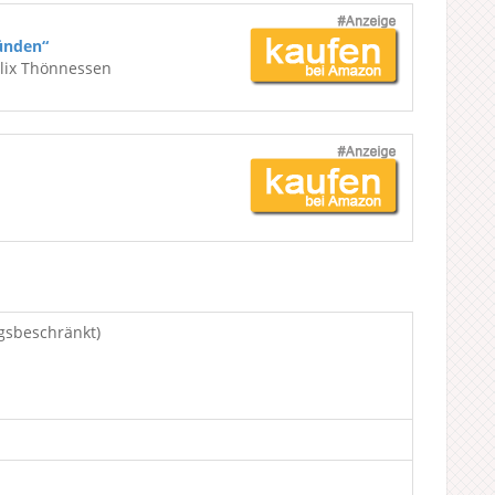
ünden“
elix Thönnessen
gsbeschränkt)