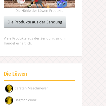
Die Höhle der Löwen Produkte
Die Produkte aus der Sendung
Viele Produkte aus der Sendung sind im
Handel erhältlich.
Die Löwen
Carsten Maschmeyer
Dagmar Wöhrl