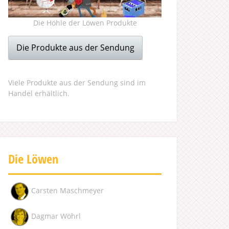
Die Höhle der Löwen Produkte
Die Produkte aus der Sendung
Viele Produkte aus der Sendung sind im
Handel erhältlich.
Die Löwen
Carsten Maschmeyer
Dagmar Wöhrl