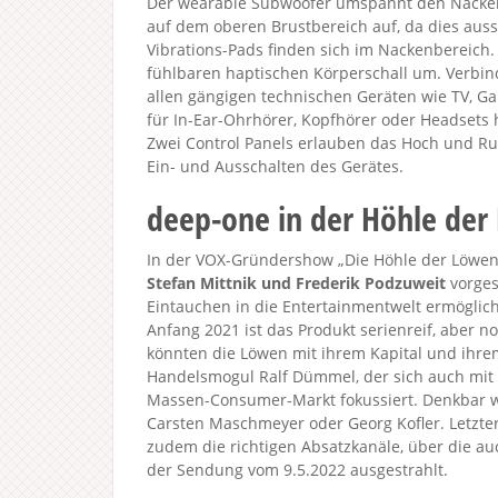
Der wearable Subwoofer umspannt den Nacken 
auf dem oberen Brustbereich auf, da dies auss
Vibrations-Pads finden sich im Nackenbereich
fühlbaren haptischen Körperschall um. Verbin
allen gängigen technischen Geräten wie TV, 
für In-Ear-Ohrhörer, Kopfhörer oder Headsets 
Zwei Control Panels erlauben das Hoch und Ru
Ein- und Ausschalten des Gerätes.
deep-one in der Höhle de
In der VOX-Gründershow „Die Höhle der Löwen 
Stefan Mittnik und Frederik Podzuweit
vorges
Eintauchen in die Entertainmentwelt ermöglic
Anfang 2021 ist das Produkt serienreif, aber 
könnten die Löwen mit ihrem Kapital und ihrem
Handelsmogul Ralf Dümmel, der sich auch mit 
Massen-Consumer-Markt fokussiert. Denkbar w
Carsten Maschmeyer oder Georg Kofler. Letzte
zudem die richtigen Absatzkanäle, über die au
der Sendung vom 9.5.2022 ausgestrahlt.