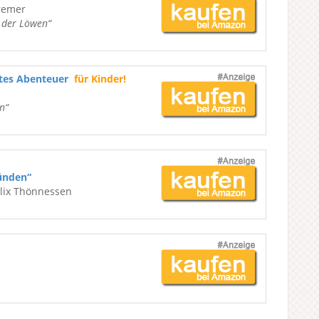
remer
e der Löwen“
ßtes Abenteuer
für Kinder!
n“
ünden“
elix Thönnessen