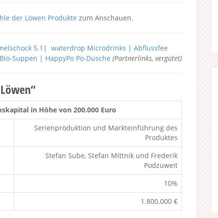
hle der Löwen Produkte
zum Anschauen.
elschock 5.1
|
waterdrop Microdrinks
|
Abflussfee
h Bio-Suppen
|
HappyPo Po-Dusche
(Partnerlinks, vergütet)
r Löwen“
kapital in Höhe von 200.000 Euro
Serienproduktion und Markteinführung des
Produktes
Stefan Sube, Stefan Mittnik und Frederik
Podzuweit
10%
1.800.000 €