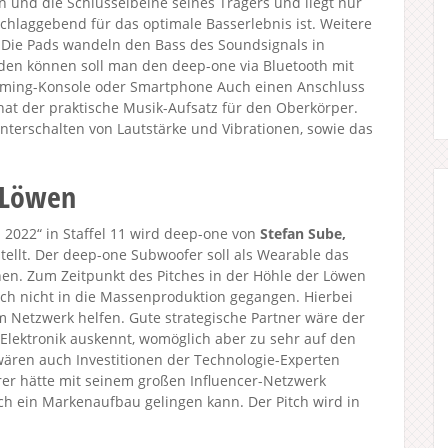
und die Schlüsselbeine seines Trägers und liegt nur
chlaggebend für das optimale Basserlebnis ist. Weitere
. Die Pads wandeln den Bass des Soundsignals in
den können soll man den deep-one via Bluetooth mit
Gaming-Konsole oder Smartphone Auch einen Anschluss
hat der praktische Musik-Aufsatz für den Oberkörper.
nterschalten von Lautstärke und Vibrationen, sowie das
r Löwen
2022“ in Staffel 11 wird deep-one von
Stefan Sube,
tellt. Der deep-one Subwoofer soll als Wearable das
hen. Zum Zeitpunkt des Pitches in der Höhle der Löwen
noch nicht in die Massenproduktion gegangen. Hierbei
 Netzwerk helfen. Gute strategische Partner wäre der
Elektronik auskennt, womöglich aber zu sehr auf den
ären auch Investitionen der Technologie-Experten
rer hätte mit seinem großen Influencer-Netzwerk
ch ein Markenaufbau gelingen kann. Der Pitch wird in