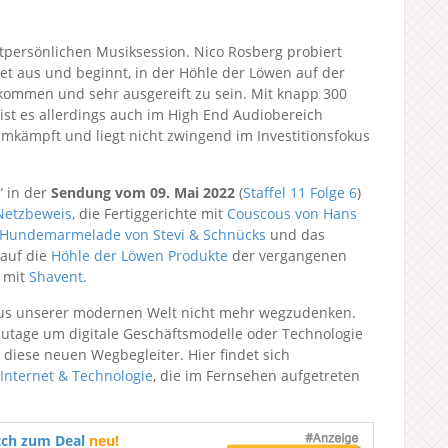
persönlichen Musiksession. Nico Rosberg probiert
et aus und beginnt, in der Höhle der Löwen auf der
ukommen und sehr ausgereift zu sein. Mit knapp 300
 ist es allerdings auch im High End Audiobereich
 umkämpft und liegt nicht zwingend im Investitionsfokus
“ in der
Sendung vom 09. Mai 2022
(
Staffel 11
Folge 6
)
Netzbeweis
, die Fertiggerichte mit
Couscous von Hans
Hundemarmelade von Stevi & Schnücks
und das
 auf die
Höhle der Löwen Produkte
der vergangenen
n mit
Shavent
.
aus unserer modernen Welt nicht mehr wegzudenken.
zutage um digitale Geschäftsmodelle oder Technologie
 diese neuen Wegbegleiter. Hier findet sich
Internet & Technologie
, die im Fernsehen aufgetreten
tch zum Deal
neu!