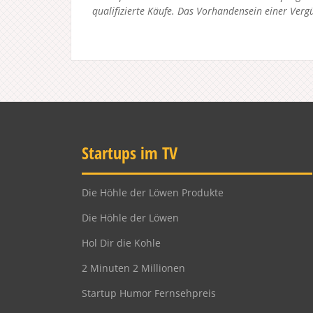
qualifizierte Käufe. Das Vorhandensein einer Vergü
Startups im TV
Die Höhle der Löwen Produkte
Die Höhle der Löwen
Hol Dir die Kohle
2 Minuten 2 Millionen
Startup Humor Fernsehpreis