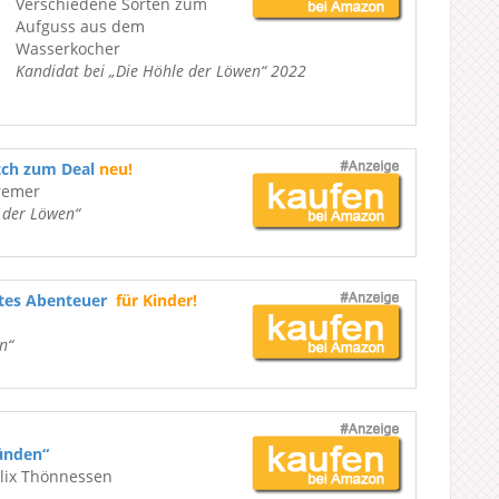
Verschiedene Sorten zum
Aufguss aus dem
Wasserkocher
Kandidat bei „Die Höhle der Löwen“ 2022
tch zum Deal
neu!
remer
e der Löwen“
ßtes Abenteuer
für Kinder!
n“
ünden“
elix Thönnessen