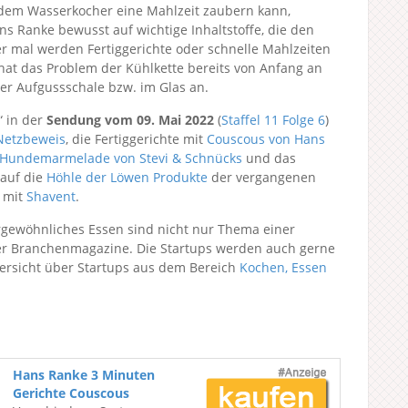
 dem Wasserkocher eine Mahlzeit zaubern kann,
s Ranke bewusst auf wichtige Inhaltstoffe, die den
 mal werden Fertiggerichte oder schnelle Mahlzeiten
 hat das Problem der Kühlkette bereits von Anfang an
der Aufgussschale bzw. im Glas an.
“ in der
Sendung vom 09. Mai 2022
(
Staffel 11
Folge 6
)
Netzbeweis
, die Fertiggerichte mit
Couscous von Hans
Hundemarmelade von Stevi & Schnücks
und das
 auf die
Höhle der Löwen Produkte
der vergangenen
n mit
Shavent
.
gewöhnliches Essen sind nicht nur Thema einer
ner Branchenmagazine. Die Startups werden auch gerne
bersicht über Startups aus dem Bereich
Kochen, Essen
Hans Ranke 3 Minuten
Gerichte Couscous