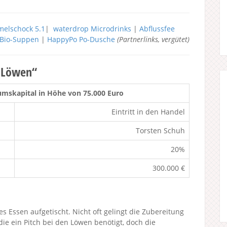
elschock 5.1
|
waterdrop Microdrinks
|
Abflussfee
h Bio-Suppen
|
HappyPo Po-Dusche
(Partnerlinks, vergütet)
r Löwen“
mskapital in Höhe von 75.000 Euro
Eintritt in den Handel
Torsten Schuh
20%
300.000 €
s Essen aufgetischt. Nicht oft gelingt die Zubereitung
 die ein Pitch bei den Löwen benötigt, doch die