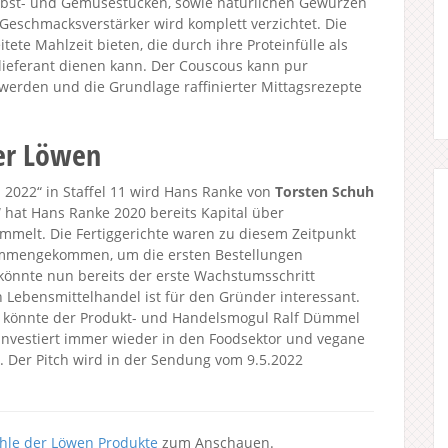
 Obst- und Gemüsestücken, sowie natürlichen Gewürzen
 Geschmacksverstärker wird komplett verzichtet. Die
tete Mahlzeit bieten, die durch ihre Proteinfülle als
lieferant dienen kann. Der Couscous kann pur
 werden und die Grundlage raffinierter Mittagsrezepte
er Löwen
2022“ in Staffel 11 wird Hans Ranke von
Torsten Schuh
t“ hat Hans Ranke 2020 bereits Kapital über
mmelt. Die Fertiggerichte waren zu diesem Zeitpunkt
sammengekommen, um die ersten Bestellungen
könnte nun bereits der erste Wachstumsschritt
 Lebensmittelhandel ist für den Gründer interessant.
 könnte der Produkt- und Handelsmogul Ralf Dümmel
u investiert immer wieder in den Foodsektor und vegane
. Der Pitch wird in der Sendung vom 9.5.2022
hle der Löwen Produkte
zum Anschauen.