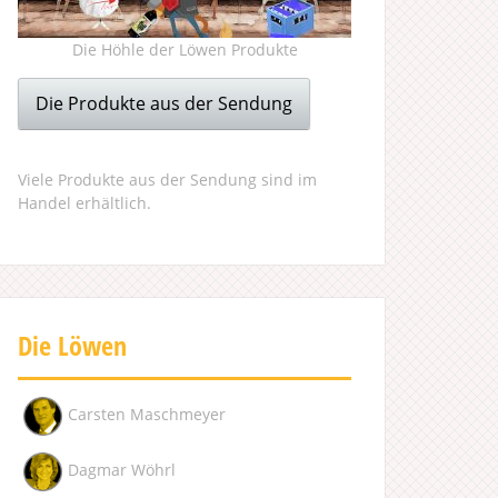
Die Höhle der Löwen Produkte
Die Produkte aus der Sendung
Viele Produkte aus der Sendung sind im
Handel erhältlich.
Die Löwen
Carsten Maschmeyer
Dagmar Wöhrl