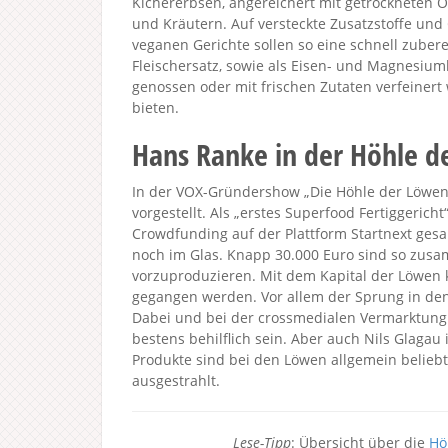
Kichererbsen, angereichert mit getrockneten
und Kräutern. Auf versteckte Zusatzstoffe und
veganen Gerichte sollen so eine schnell zuberei
Fleischersatz, sowie als Eisen- und Magnesium
genossen oder mit frischen Zutaten verfeinert
bieten.
Hans Ranke in der Höhle d
In der VOX-Gründershow „Die Höhle der Löwen 
vorgestellt. Als „erstes Superfood Fertiggerich
Crowdfunding auf der Plattform Startnext gesa
noch im Glas. Knapp 30.000 Euro sind so zu
vorzuproduzieren. Mit dem Kapital der Löwen 
gegangen werden. Vor allem der Sprung in den
Dabei und bei der crossmedialen Vermarktung
bestens behilflich sein. Aber auch Nils Glaga
Produkte sind bei den Löwen allgemein beliebt
ausgestrahlt.
Lese-Tipp
: Übersicht über die
Hö