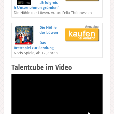
„Erfolgreic
h Unternehmen gründen“
Die Höhle der Löwen, Autor: Felix Thönnessen
Die Höhle
der Löwen
–
Das
Brettspiel zur Sendung
Noris Spiele, ab 12 Jahren
Talentcube im Video