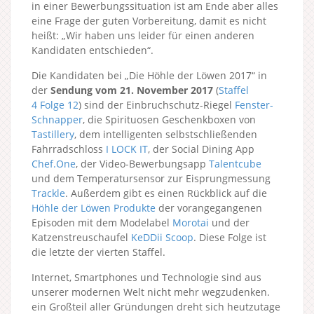
in einer Bewerbungssituation ist am Ende aber alles
eine Frage der guten Vorbereitung, damit es nicht
heißt: „Wir haben uns leider für einen anderen
Kandidaten entschieden“.
Die Kandidaten bei „Die Höhle der Löwen 2017“ in
der
Sendung vom 21. November 2017
(
Staffel
4
Folge 12
) sind der Einbruchschutz-Riegel
Fenster-
Schnapper
, die Spirituosen Geschenkboxen von
Tastillery
, dem intelligenten selbstschließenden
Fahrradschloss
I LOCK IT
, der Social Dining App
Chef.One
, der Video-Bewerbungsapp
Talentcube
und dem Temperatursensor zur Eisprungmessung
Trackle
. Außerdem gibt es einen Rückblick auf die
Höhle der Löwen Produkte
der vorangegangenen
Episoden mit dem Modelabel
Morotai
und der
Katzenstreuschaufel
KeDDii Scoop
. Diese Folge ist
die letzte der vierten Staffel.
Internet, Smartphones und Technologie sind aus
unserer modernen Welt nicht mehr wegzudenken.
ein Großteil aller Gründungen dreht sich heutzutage