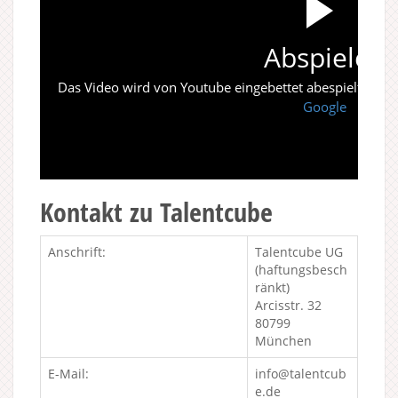
Abspielen
Das Video wird von Youtube eingebettet abespielt. Es gi
Google
Kontakt zu Talentcube
Anschrift:
Talentcube UG
(haftungsbesch
ränkt)
Arcisstr. 32
80799
München
E-Mail:
info@talentcub
e.de