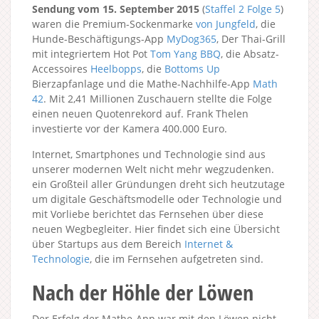
Sendung vom 15. September 2015
(
Staffel 2
Folge 5
)
waren die Premium-Sockenmarke
von Jungfeld
, die
Hunde-Beschäftigungs-App
MyDog365
, Der Thai-Grill
mit integriertem Hot Pot
Tom Yang BBQ
, die Absatz-
Accessoires
Heelbopps
, die
Bottoms Up
Bierzapfanlage und die Mathe-Nachhilfe-App
Math
42
. Mit 2,41 Millionen Zuschauern stellte die Folge
einen neuen Quotenrekord auf. Frank Thelen
investierte vor der Kamera 400.000 Euro.
Internet, Smartphones und Technologie sind aus
unserer modernen Welt nicht mehr wegzudenken.
ein Großteil aller Gründungen dreht sich heutzutage
um digitale Geschäftsmodelle oder Technologie und
mit Vorliebe berichtet das Fernsehen über diese
neuen Wegbegleiter. Hier findet sich eine Übersicht
über Startups aus dem Bereich
Internet &
Technologie
, die im Fernsehen aufgetreten sind.
Nach der Höhle der Löwen
Der Erfolg der Mathe-App war mit den Löwen nicht