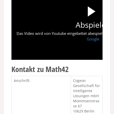
Abspielen
Das Video wird von Youtube eingebettet abespielt. Es gi
Google
Kontakt zu Math42
Anschrift:
Cogeon
Gesellschaft für
intelligente
Lösungen mbH
Mommsenstras
se 67
10629 Berlin