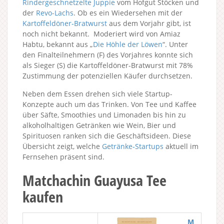
Rindergeschnetzelte Juppie
vom Hofgut Stöcken und
der
Revo-Lachs
. Ob es ein Wiedersehen mit der
Kartoffeldöner-Bratwurst
aus dem Vorjahr gibt, ist
noch nicht bekannt. Moderiert wird von Amiaz
Habtu, bekannt aus „
Die Höhle der Löwen
“. Unter
den Finalteilnehmern (F) des Vorjahres konnte sich
als Sieger (S) die Kartoffeldöner-Bratwurst mit 78%
Zustimmung der potenziellen Käufer durchsetzen.
Neben dem Essen drehen sich viele Startup-
Konzepte auch um das Trinken. Von Tee und Kaffee
über Säfte, Smoothies und Limonaden bis hin zu
alkoholhaltigen Getränken wie Wein, Bier und
Spirituosen ranken sich die Geschäftsideen. Diese
Übersicht zeigt, welche
Getränke-Startups
aktuell im
Fernsehen präsent sind.
Matchachin Guayusa Tee
kaufen
M