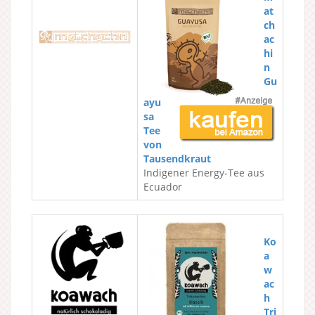
at
ch
ac
hi
n
Gu
ayu
sa
Tee
von
Tausendkraut
Indigener Energy-Tee aus
Ecuador
Ko
a
w
ac
h
Tri