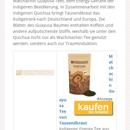
Matchachin Guayusa Tees, dem Energy-Getränk der
indigenen Bevölkerung. In Zusammenarbeit mit den
indigenen Quichua bringt Tausendkraut das
Kultgetränk nach Deutschland und Europa. Die
Blätter des Guayusa Baumes enthalten Koffein und
andere aufputschende Stoffe, weshalb sie unter den
Quichua nicht nur als Wachmacher-Tee genutzt
werden, sondern auch zur Trauminduktion.
M
at
ch
ac
hi
n
Gu
ayu
sa
Tee
von
Tausendkraut
Indigener Energy-Tee aus