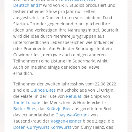
Deutschlands
“ wird von RTL Studios produziert und
bisher mit einer Show pro Jahr nur selten
ausgestrahlt. In Duellen treten verschiedene Food-
Startup-Gründer gegeneinander an, pitchen ihre
Ideen und verköstigen ihre Nahrungsmittel. Beurteilt
wird die Idee durch mehrere Jurygruppen aus
unterschiedlichen Lebensbereichen wie Influencer
oder Prominente. Am Ende der Sendung steht ein
Gewinner fest, dem (wie auch einigen anderen
Teilnehmern) eine Listung im Supermarkt winkt.
Auch online sind einige der Ideen bei Rewe
erhältlich.
Teilnehmer der zweiten Jahresshow vom 22.08.2022
sind die
Quinoa Bites
mit Schokolade von El Origin,
die Falafel in der Tüte von
RefuEat
, die Chips von
Tante Tomate
, die Menschen- & Hundeleckerlis
Better Bites
, das
Knärzje-Bier
aus gerettetem Brot,
das ecuadorianische
Guayusa-Getränk
von
Tausendkraut, der
Roggen-Henner
blöde Ziege, die
Dosen-Currywurst Körriwurst
von Curry Heinz, das