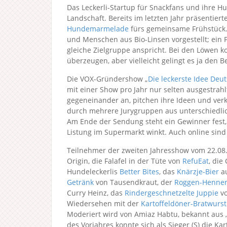
Das Leckerli-Startup für Snackfans und ihre Hu
Landschaft. Bereits im letzten Jahr präsentier
Hundemarmelade
fürs gemeinsame Frühstück.
und Menschen aus Bio-Linsen vorgestellt; ein P
gleiche Zielgruppe anspricht. Bei den Löwen k
überzeugen, aber vielleicht gelingt es ja den B
Die VOX-Gründershow „
Die leckerste Idee Deu
mit einer Show pro Jahr nur selten ausgestrah
gegeneinander an, pitchen ihre Ideen und verkö
durch mehrere Jurygruppen aus unterschiedli
Am Ende der Sendung steht ein Gewinner fest,
Listung im Supermarkt winkt. Auch online sind 
Teilnehmer der zweiten Jahresshow vom 22.08
Origin, die Falafel in der Tüte von
RefuEat
, die
Hundeleckerlis
Better Bites
, das
Knärzje-Bier
au
Getränk
von Tausendkraut, der
Roggen-Henne
Curry Heinz, das
Rindergeschnetzelte Juppie
vo
Wiedersehen mit der
Kartoffeldöner-Bratwurst
Moderiert wird von Amiaz Habtu, bekannt aus 
des Vorjahres konnte sich als Sieger (S) die 