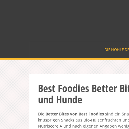
Skip
to
content
DIE HÖHLE D
Best Foodies Better B
und Hunde
Die
Better Bites von Best Foodies
sind ein Sna
knusprigen Snacks aus Bio-Hülsenfrüchten und
Nutriscore A und nach eigenen Angaben weniger