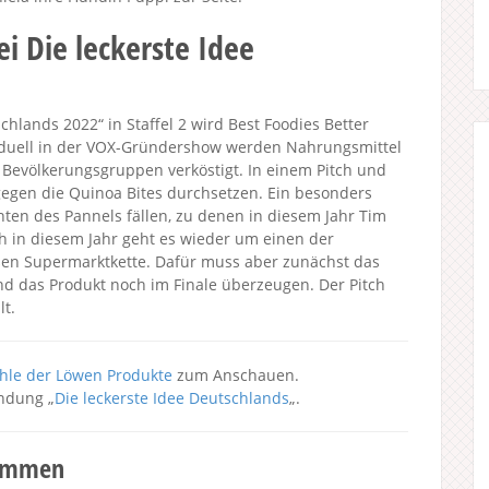
ei Die leckerste Idee
hlands 2022“ in Staffel 2 wird Best Foodies Better
kduell in der VOX-Gründershow werden Nahrungsmittel
 Bevölkerungsgruppen verköstigt. In einem Pitch und
egen die Quinoa Bites durchsetzen. Ein besonders
nten des Pannels fällen, zu denen in diesem Jahr Tim
h in diesem Jahr geht es wieder um einen der
ßen Supermarktkette. Dafür muss aber zunächst das
d das Produkt noch im Finale überzeugen. Der Pitch
t.
hle der Löwen Produkte
zum Anschauen.
endung „
Die leckerste Idee Deutschlands
„.
kommen