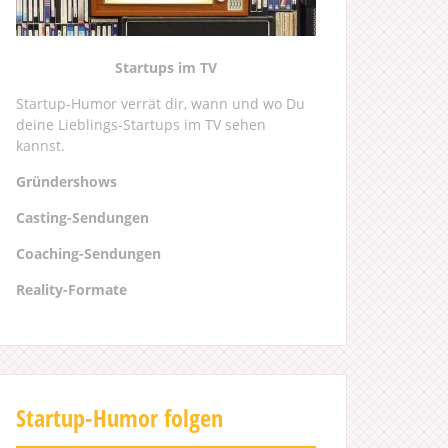
Startups im TV
Startup-Humor verrät dir, wann und wo Du
deine Lieblings-Startups im TV sehen
kannst.
Gründershows
Casting-Sendungen
Coaching-Sendungen
Reality-Formate
Startup-Humor folgen