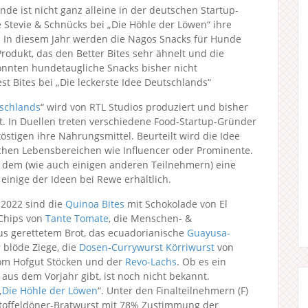
nde ist nicht ganz alleine in der deutschen Startup-
te Stevie & Schnücks bei „Die Höhle der Löwen“ ihre
 In diesem Jahr werden die Nagos Snacks für Hunde
rodukt, das den Better Bites sehr ähnelt und die
onnten hundetaugliche Snacks bisher nicht
est Bites bei „Die leckerste Idee Deutschlands“
tschlands
“ wird von RTL Studios produziert und bisher
lt. In Duellen treten verschiedene Food-Startup-Gründer
stigen ihre Nahrungsmittel. Beurteilt wird die Idee
chen Lebensbereichen wie Influencer oder Prominente.
 dem (wie auch einigen anderen Teilnehmern) eine
einige der Ideen bei Rewe erhältlich.
.2022 sind die
Quinoa Bites
mit Schokolade von El
 Chips von
Tante Tomate
, die Menschen- &
s gerettetem Brot, das ecuadorianische
Guayusa-
r
blöde Ziege, die
Dosen-Currywurst Körriwurst
von
m Hofgut Stöcken und der
Revo-Lachs
. Ob es ein
aus dem Vorjahr gibt, ist noch nicht bekannt.
„
Die Höhle der Löwen
“. Unter den Finalteilnehmern (F)
Kartoffeldöner-Bratwurst mit 78% Zustimmung der