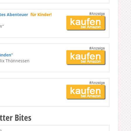
ßtes Abenteuer
für Kinder!
n“
ünden“
elix Thönnessen
tter Bites
p