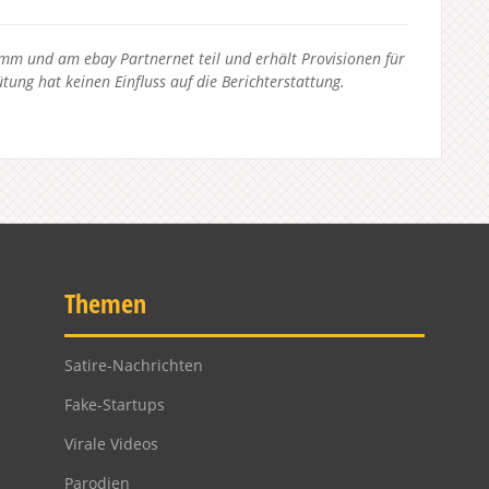
 und am ebay Partnernet teil und erhält Provisionen für
tung hat keinen Einfluss auf die Berichterstattung.
Themen
Satire-Nachrichten
Fake-Startups
Virale Videos
Parodien