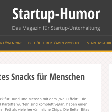
Startup-Humor
Das Magazin für Startup-Unterhaltung
ER LÖWEN 2026
DIE HÖHLE DER LÖWEN PRODUKTE
STARTUP SATIR
ites Snacks für Menschen
ck für Hund und Mensch mit dem „Wau Effekt“. Die
 Kartoffelwürfeln sind komplett vegan, haben einen
 Fett als viele herkömmliche Chips. Die Better Bites