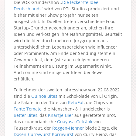
Die VOX-Gründershow „
Die leckerste Idee
Deutschlands
“ wird von RTL Studios produziert und
bisher mit einer Show pro Jahr nur selten
ausgestrahlt. In Duellen treten verschiedene Food-
Startup-Gründer gegeneinander an, pitchen ihre
Ideen und verköstigen ihre Nahrungsmittel. Beurteilt
wird die Idee durch mehrere Jurygruppen aus
unterschiedlichen Lebensbereichen wie Influencer
oder Prominente. Am Ende der Sendung steht ein
Gewinner fest, dem (wie auch einigen anderen
Teilnehmern) eine Listung im Supermarkt winkt.
Auch online sind einige der Ideen bei Rewe
erhältlich.
Teilnehmer der zweiten Jahresshow vom 22.08.2022
sind die
Quinoa Bites
mit Schokolade von El Origin,
die Falafel in der Tüte von
RefuEat
, die Chips von
Tante Tomate
, die Menschen- & Hundeleckerlis
Better Bites
, das
Knärzje-Bier
aus gerettetem Brot,
das ecuadorianische
Guayusa-Getränk
von
Tausendkraut, der
Roggen-Henner
blöde Ziege, die
Dosen-Currywurst Körriwurst
von Curry Heinz, das