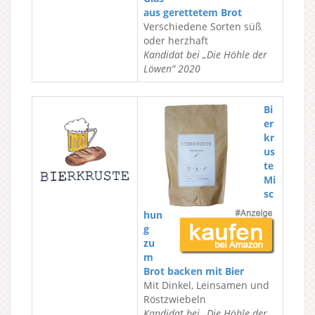
aus gerettetem Brot
Verschiedene Sorten süß
oder herzhaft
Kandidat bei „Die Höhle der
Löwen“ 2020
Bi
er
kr
us
te
Mi
sc
hun
g
zu
m
Brot backen mit Bier
Mit Dinkel, Leinsamen und
Röstzwiebeln
Kandidat bei „Die Höhle der