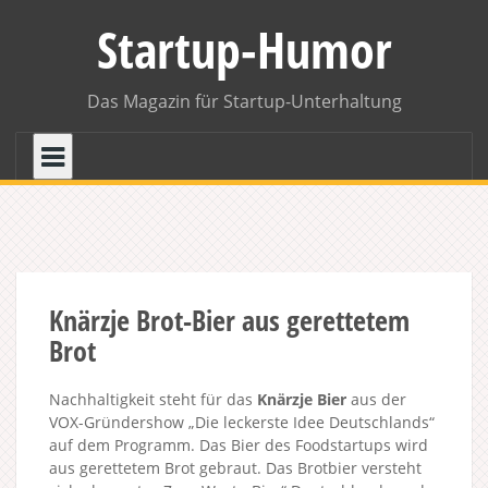
Skip
Startup-Humor
to
content
Das Magazin für Startup-Unterhaltung
Knärzje Brot-Bier aus gerettetem
Brot
Nachhaltigkeit steht für das
Knärzje Bier
aus der
VOX-Gründershow „Die leckerste Idee Deutschlands“
auf dem Programm. Das Bier des Foodstartups wird
aus gerettetem Brot gebraut. Das Brotbier versteht