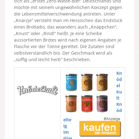
sich als „erstes Zero-Waste-Bier“ Deutschlands und
möchte mit seinem ungewöhnlichen Konzept gegen
die Lebensmittelverschwendung antreten. Unter
„Knärzje“ versteht man im Hessischen das Endstück
eines Brotlaibs, das woanders auch „Knäppchen“,
„Knust“ oder „Rindl“ heißt. Je eine Scheibe
aussortierten Brotes wird nach eigenen Angaben je
Flasche vor der Tonne gerettet. Die Zutaten sind
selbstverständlich bio. Der Geschmack wird als
„süffig und leicht herb“ beschrieben.
Kn
öd
el
ku
lt
Kn
öd
elte
ig
im
Glas