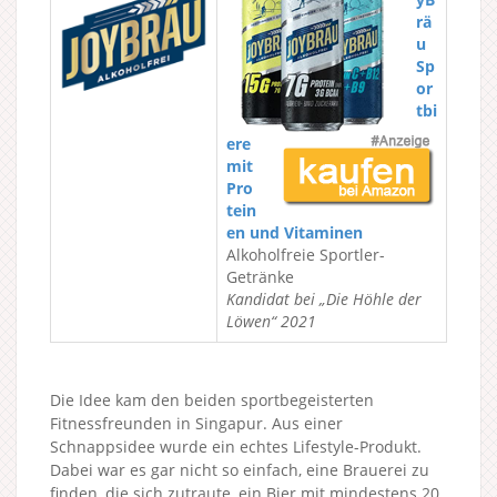
rä
u
Sp
or
tbi
ere
mit
Pro
tein
en und Vitaminen
Alkoholfreie Sportler-
Getränke
Kandidat bei „Die Höhle der
Löwen“ 2021
Die Idee kam den beiden sportbegeisterten
Fitnessfreunden in Singapur. Aus einer
Schnappsidee wurde ein echtes Lifestyle-Produkt.
Dabei war es gar nicht so einfach, eine Brauerei zu
finden, die sich zutraute, ein Bier mit mindestens 20