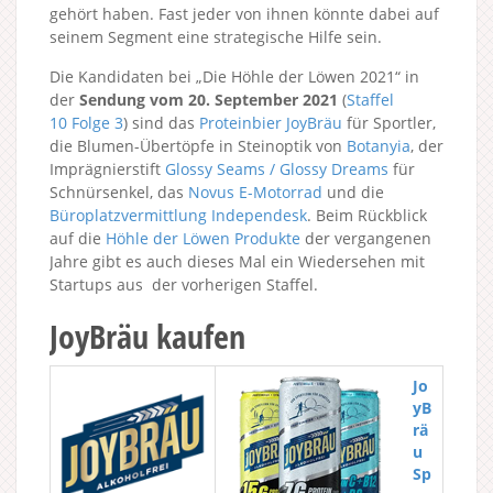
gehört haben. Fast jeder von ihnen könnte dabei auf
seinem Segment eine strategische Hilfe sein.
Die Kandidaten bei „Die Höhle der Löwen 2021“ in
der
Sendung vom 20. September 2021
(
Staffel
10
Folge 3
) sind das
Proteinbier JoyBräu
für Sportler,
die Blumen-Übertöpfe in Steinoptik von
Botanyia
, der
Imprägnierstift
Glossy Seams / Glossy Dreams
für
Schnürsenkel, das
Novus E-Motorrad
und die
Büroplatzvermittlung Independesk
. Beim Rückblick
auf die
Höhle der Löwen Produkte
der vergangenen
Jahre gibt es auch dieses Mal ein Wiedersehen mit
Startups aus der vorherigen Staffel.
JoyBräu kaufen
Jo
yB
rä
u
Sp