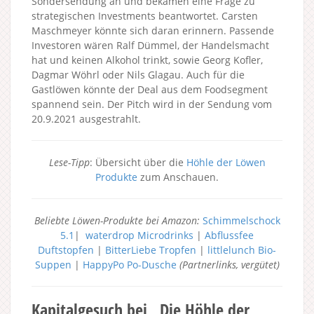
Sondersendung an und bekamen eine Frage zu
strategischen Investments beantwortet. Carsten
Maschmeyer könnte sich daran erinnern. Passende
Investoren wären Ralf Dümmel, der Handelsmacht
hat und keinen Alkohol trinkt, sowie Georg Kofler,
Dagmar Wöhrl oder Nils Glagau. Auch für die
Gastlöwen könnte der Deal aus dem Foodsegment
spannend sein. Der Pitch wird in der Sendung vom
20.9.2021 ausgestrahlt.
Lese-Tipp
: Übersicht über die
Höhle der Löwen
Produkte
zum Anschauen.
Beliebte Löwen-Produkte bei Amazon:
Schimmelschock
5.1
|
waterdrop Microdrinks
|
Abflussfee
Duftstopfen
|
BitterLiebe Tropfen
|
littlelunch Bio-
Suppen
|
HappyPo Po-Dusche
(Partnerlinks, vergütet)
Kapitalgesuch bei „Die Höhle der