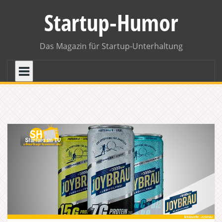
Skip
Startup-Humor
to
content
Das Magazin für Startup-Unterhaltung