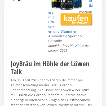
or
tbi
ere
mit
Pro
tein
en und Vitaminen
Alkoholfreie Sportler-
Getränke
Kandidat bei „Die Höhle der
Löwen“ 2021
JoyBräu im Höhle der Löwen
Talk
Am 06. April 2020 nahm Tristan Brümmer per
Telefonschaltung an der DHDL Corona-
Sondersendung „Die Höhle der Löwen – Der Talk“
teil. Durch die Corona-Pandemie und die damit
einhergehenden Schließungen der Gastrobranche
steht der Vertrieb von JoyBräu weitgehend still. Der