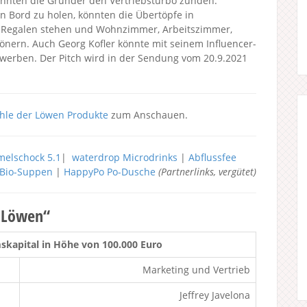
könnten die Gründer den Vertriebsturbo zünden.
 Bord zu holen, könnten die Übertöpfe in
n Regalen stehen und Wohnzimmer, Arbeitszimmer,
önern. Auch Georg Kofler könnte mit seinem Influencer-
werben. Der Pitch wird in der Sendung vom 20.9.2021
hle der Löwen Produkte
zum Anschauen.
elschock 5.1
|
waterdrop Microdrinks
|
Abflussfee
h Bio-Suppen
|
HappyPo Po-Dusche
(Partnerlinks, vergütet)
r Löwen“
kapital in Höhe von 100.000 Euro
Marketing und Vertrieb
Jeffrey Javelona