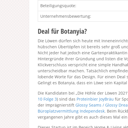
Beteiligungsquote:
Unternehmensbewertung:
Deal für Botanyia?
Die Löwen dürfen sich heute mit Inneneinrich
hübschen Übertöpfen ist bereits sehr groß un
Nicht jeder hat jedoch eine Gartenpraktikanti
Hintergründe ihrer Gründung und listen die V
Klickverschluss verspricht eine simple Handh
unterscheidbar machen. Tatsächlich empfinde
lobende Worte für das Design. Für einen Deal
Gelingt es Botanyia, dass ein Löwe sein Kapital
Die Kandidaten bei „Die Höhle der Löwen 2021
10
Folge 3
) sind das
Proteinbier JoyBräu
für Spo
der Imprägnierstift
Glossy Seams / Glossy Dre
Büroplatzvermittlung Independesk
. Beim Rückb
vergangenen Jahre gibt es auch dieses Mal ein
Dieses Startup ist im Bereich Home & Living ak