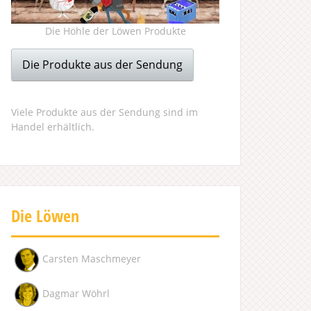
Die Höhle der Löwen Produkte
Die Produkte aus der Sendung
Viele Produkte aus der Sendung sind im
Handel erhältlich.
Die Löwen
Carsten Maschmeyer
Dagmar Wöhrl