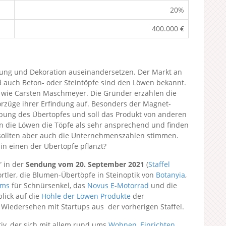
20%
400.000 €
tung und Dekoration auseinandersetzen. Der Markt an
d auch Beton- oder Steintöpfe sind den Löwen bekannt.
n wie Carsten Maschmeyer. Die Gründer erzählen die
orzüge ihrer Erfindung auf. Besonders der Magnet-
abung des Übertopfes und soll das Produkt von anderen
n die Löwen die Töpfe als sehr ansprechend und finden
 sollten aber auch die Unternehmenszahlen stimmen.
 in einen der Übertöpfe pflanzt?
“ in der
Sendung vom 20. September 2021
(
Staffel
rtler, die Blumen-Übertöpfe in Steinoptik von
Botanyia
,
ams
für Schnürsenkel, das
Novus E-Motorrad
und die
lick auf die
Höhle der Löwen Produkte
der
 Wiedersehen mit Startups aus der vorherigen Staffel.
tiv, der sich mit allem rund ums
Wohnen, Einrichten