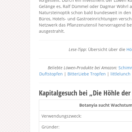
vorgestellt. Durch ein Investment der Löwen 
Gelänge es, Ralf Dümmel oder Dagmar Wöhrl an
Natursteinoptik schon bald bundesweit in de
Büros, Hotels- und Gastroeinrichtungen versch
Netzwerk das Pflanzenutensil hervorragend be
ausgestrahlt.
Lese-Tipp
: Übersicht über die
Hö
Beliebte Löwen-Produkte bei Amazon:
Schimm
Duftstopfen
|
BitterLiebe Tropfen
|
littlelunc
Kapitalgesuch bei „Die Höhle de
Botanyia sucht Wachstums
Verwendungszweck:
Gründer: