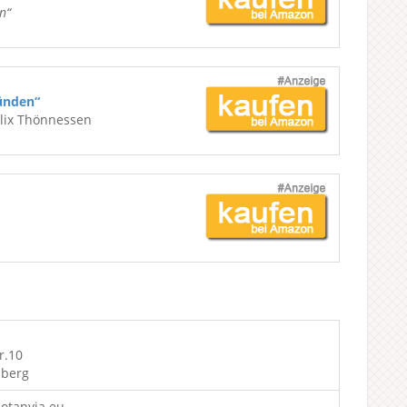
n“
ünden“
elix Thönnessen
r.10
iberg
otanyia.eu