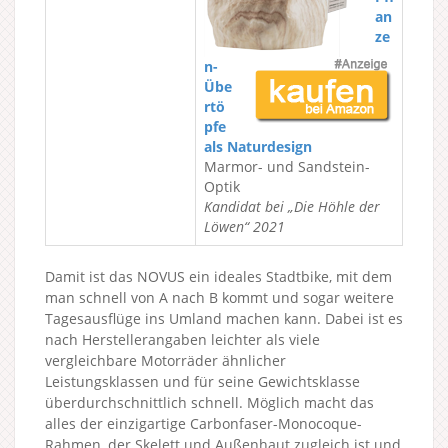
an
ze
n-
Übe
rtö
pfe
als Naturdesign
Marmor- und Sandstein-
Optik
Kandidat bei „Die Höhle der
Löwen“ 2021
Damit ist das NOVUS ein ideales Stadtbike, mit dem
man schnell von A nach B kommt und sogar weitere
Tagesausflüge ins Umland machen kann. Dabei ist es
nach Herstellerangaben leichter als viele
vergleichbare Motorräder ähnlicher
Leistungsklassen und für seine Gewichtsklasse
überdurchschnittlich schnell. Möglich macht das
alles der einzigartige Carbonfaser-Monocoque-
Rahmen, der Skelett und Außenhaut zugleich ist und