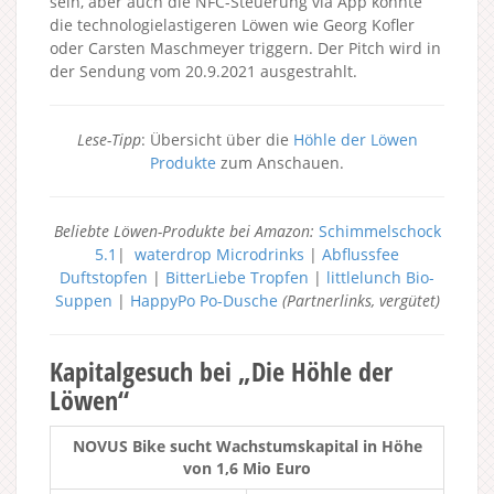
sein, aber auch die NFC-Steuerung via App könnte
die technologielastigeren Löwen wie Georg Kofler
oder Carsten Maschmeyer triggern. Der Pitch wird in
der Sendung vom 20.9.2021 ausgestrahlt.
Lese-Tipp
: Übersicht über die
Höhle der Löwen
Produkte
zum Anschauen.
Beliebte Löwen-Produkte bei Amazon:
Schimmelschock
5.1
|
waterdrop Microdrinks
|
Abflussfee
Duftstopfen
|
BitterLiebe Tropfen
|
littlelunch Bio-
Suppen
|
HappyPo Po-Dusche
(Partnerlinks, vergütet)
Kapitalgesuch bei „Die Höhle der
Löwen“
NOVUS Bike sucht Wachstumskapital in Höhe
von 1,6 Mio Euro