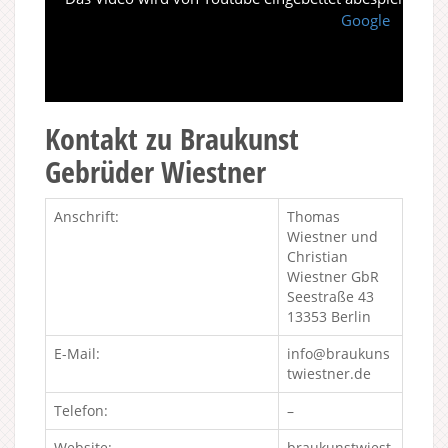
Google
Kontakt zu Braukunst
Gebrüder Wiestner
Anschrift:
Thomas
Wiestner und
Christian
Wiestner GbR
Seestraße 43
13353 Berlin
E-Mail:
info@braukuns
twiestner.de
Telefon:
–
Website:
braukunstwiest