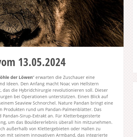
vom 13.05.2024
öhle der Löwen
“ erwarten die Zuschauer eine
und Ideen. Den Anfang macht Noac von Hellstern
 das die Hybridchirurgie revolutionieren soll. Dieser
rurgen bei Operationen unterstützen. Einen Blick auf
seinem Seaview Schnorchel. Nature Pandan bringt eine
ren Produkten rund um Pandan-Palmenblätter. Das
Pandan-Sirup-Extrakt an. Für Kletterbegeisterte
ösung, um das Bouldererlebnis überall hin mitzunehmen.
auch außerhalb von Klettergebieten oder Hallen zu
mon mit seinem innovativen Armband, das integrierte