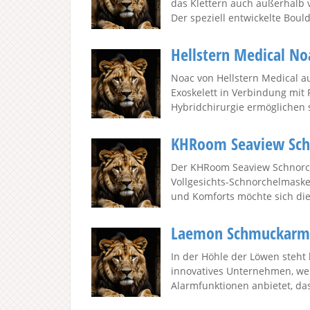
das Klettern auch außerhalb 
Der speziell entwickelte Bould
Hellstern Medical No
Noac von Hellstern Medical a
Exoskelett in Verbindung mit 
Hybridchirurgie ermöglichen so
KHRoom Seaview Schn
Der KHRoom Seaview Schnorch
Vollgesichts-Schnorchelmaske 
und Komforts möchte sich die 
Laemon Schmuckarmb
In der Höhle der Löwen steh
innovatives Unternehmen, we
Alarmfunktionen anbietet, das