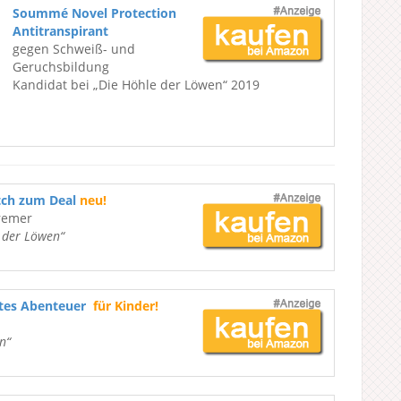
Soummé Novel Protection
Antitranspirant
gegen Schweiß- und
Geruchsbildung
Kandidat bei „Die Höhle der Löwen“ 2019
tch zum Deal
neu!
remer
e der Löwen“
ßtes Abenteuer
für Kinder!
n“