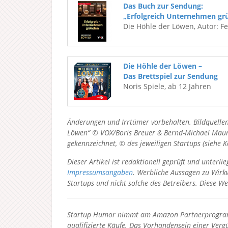
Das Buch zur Sendung:
„Erfolgreich Unternehmen gr
Die Höhle der Löwen, Autor: F
Die Höhle der Löwen –
Das Brettspiel zur Sendung
Noris Spiele, ab 12 Jahren
Änderungen und Irrtümer vorbehalten. Bildquellen
Löwen“ © VOX/Boris Breuer & Bernd-Michael Maurer
gekennzeichnet, © des jeweiligen Startups (siehe 
Dieser Artikel ist redaktionell geprüft und unter
Impressumsangaben
. Werbliche Aussagen zu Wirkw
Startups und nicht solche des Betreibers.
Diese We
Startup Humor nimmt am Amazon Partnerprogramm
qualifizierte Käufe. Das Vorhandensein einer Vergü