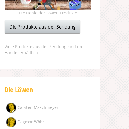
Die Höhle der Löwen Produkte
Die Produkte aus der Sendung
Viele Produkte aus der Sendung sind im
Handel erhältlich.
Die Löwen
Carsten Maschmeyer
Dagmar Wöhrl