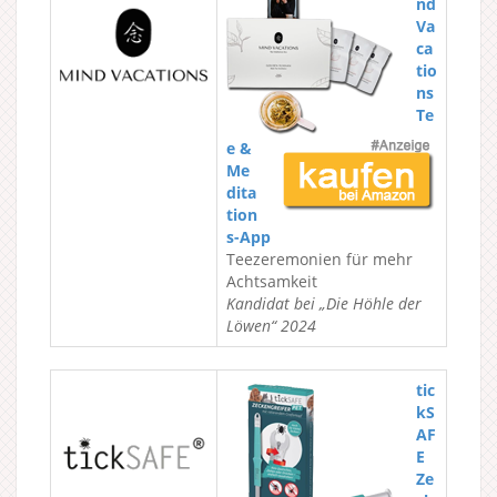
nd
Va
ca
tio
ns
Te
e &
Me
dita
tion
s-App
Teezeremonien für mehr
Achtsamkeit
Kandidat bei „Die Höhle der
Löwen“ 2024
tic
kS
AF
E
Ze