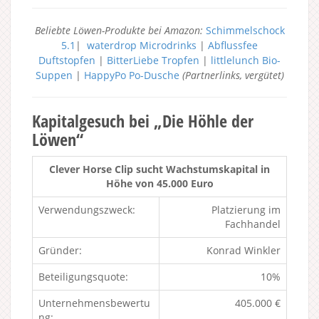
Beliebte Löwen-Produkte bei Amazon:
Schimmelschock
5.1
|
waterdrop Microdrinks
|
Abflussfee
Duftstopfen
|
BitterLiebe Tropfen
|
littlelunch Bio-
Suppen
|
HappyPo Po-Dusche
(Partnerlinks, vergütet)
Kapitalgesuch bei „Die Höhle der
Löwen“
Clever Horse Clip sucht Wachstumskapital in
Höhe von 45.000 Euro
Verwendungszweck:
Platzierung im
Fachhandel
Gründer:
Konrad Winkler
Beteiligungsquote:
10%
Unternehmensbewertu
405.000 €
ng: