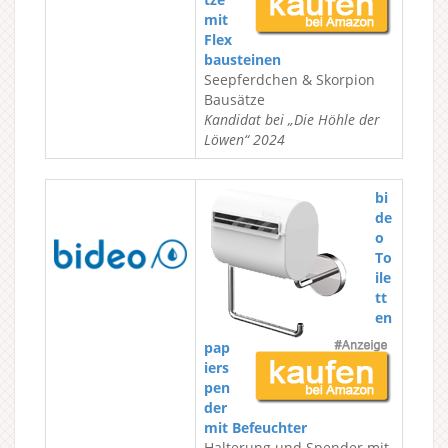
mit
Flex
bausteinen
Seepferdchen & Skorpion
Bausätze
Kandidat bei „Die Höhle der
Löwen“ 2024
bi
de
o
To
ile
tt
en
pap
iers
pen
der
mit Befeuchter
Halterung und Spender mit