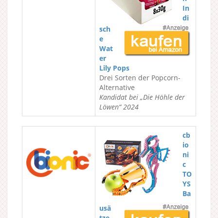
In
di
sch
e
Wat
er
Lily Pops
Drei Sorten der Popcorn-
Alternative
Kandidat bei „Die Höhle der
Löwen“ 2024
cb
io
ni
c
TO
YS
Ba
usä
tze