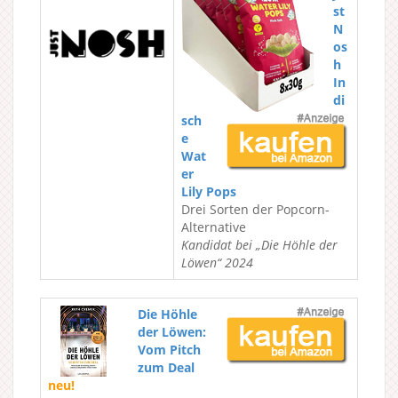
st
N
os
h
In
di
sch
e
Wat
er
Lily Pops
Drei Sorten der Popcorn-
Alternative
Kandidat bei „Die Höhle der
Löwen“ 2024
Die Höhle
der Löwen:
Vom Pitch
zum Deal
neu!