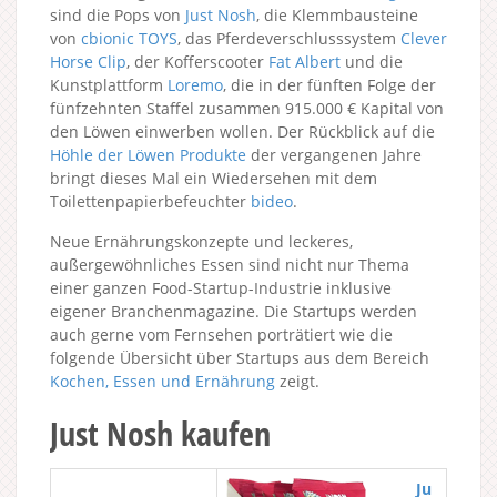
sind die Pops von
Just Nosh
, die Klemmbausteine
von
cbionic TOYS
, das Pferdeverschlusssystem
Clever
Horse Clip
, der Kofferscooter
Fat Albert
und die
Kunstplattform
Loremo
, die in der fünften Folge der
fünfzehnten Staffel zusammen 915.000 € Kapital von
den Löwen einwerben wollen. Der Rückblick auf die
Höhle der Löwen Produkte
der vergangenen Jahre
bringt dieses Mal ein Wiedersehen mit dem
Toilettenpapierbefeuchter
bideo
.
Neue Ernährungskonzepte und leckeres,
außergewöhnliches Essen sind nicht nur Thema
einer ganzen Food-Startup-Industrie inklusive
eigener Branchenmagazine. Die Startups werden
auch gerne vom Fernsehen porträtiert wie die
folgende Übersicht über Startups aus dem Bereich
Kochen, Essen und Ernährung
zeigt.
Just Nosh kaufen
Ju