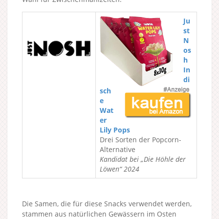
Ju
st
N
os
h
In
di
sch
e
Wat
er
Lily Pops
Drei Sorten der Popcorn-
Alternative
Kandidat bei „Die Höhle der
Löwen“ 2024
Die Samen, die für diese Snacks verwendet werden,
stammen aus natürlichen Gewässern im Osten