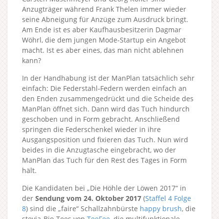
Anzugträger während Frank Thelen immer wieder
seine Abneigung für Anzüge zum Ausdruck bringt.
Am Ende ist es aber Kaufhausbesitzerin Dagmar
Wöhrl, die dem jungen Mode-Startup ein Angebot
macht. Ist es aber eines, das man nicht ablehnen
kann?
In der Handhabung ist der ManPlan tatsächlich sehr
einfach: Die Federstahl-Federn werden einfach an
den Enden zusammengedrückt und die Scheide des
ManPlan öffnet sich. Dann wird das Tuch hindurch
geschoben und in Form gebracht. Anschließend
springen die Federschenkel wieder in ihre
Ausgangsposition und fixieren das Tuch. Nun wird
beides in die Anzugtasche eingebracht, wo der
ManPlan das Tuch für den Rest des Tages in Form
hält.
Die Kandidaten bei „Die Höhle der Löwen 2017“ in
der
Sendung vom 24. Oktober 2017
(
Staffel 4
Folge
8
) sind die „faire“ Schallzahnbürste
happy brush
, die
stevia-Bio-Tees von
TeeFee
, die multifunktionale