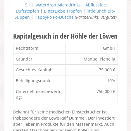
5.1
|
waterdrop Microdrinks
|
Abflussfee
Duftstopfen
|
BitterLiebe Tropfen
|
littlelunch Bio-
Suppen
|
HappyPo Po-Dusche
(Partnerlinks, vergütet)
Kapitalgesuch in der Höhle der Löwen
Rechtsform:
GmbH
Gründer:
Manuel Planella
Gesuchtes Kapital:
75.000 €
Beteiligungsquote:
10%
Unternehmensbewertu
750.000 €
ng:
Bekannt für seine modischen Einstecktücher ist
insbesondere der Löwe Ralf Dümmel. Der investiert
aber lieber in Produkte für den Massenmarkt. Auch
Carsten Maschmeyer und Georg Kofler sind