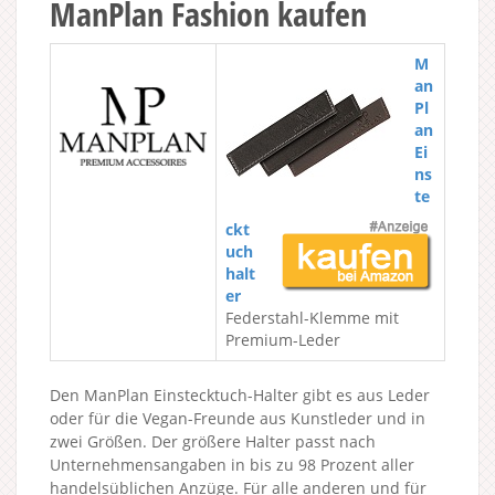
ManPlan Fashion kaufen
M
an
Pl
an
Ei
ns
te
ckt
uch
halt
er
Federstahl-Klemme mit
Premium-Leder
Den ManPlan Einstecktuch-Halter gibt es aus Leder
oder für die Vegan-Freunde aus Kunstleder und in
zwei Größen. Der größere Halter passt nach
Unternehmensangaben in bis zu 98 Prozent aller
handelsüblichen Anzüge. Für alle anderen und für